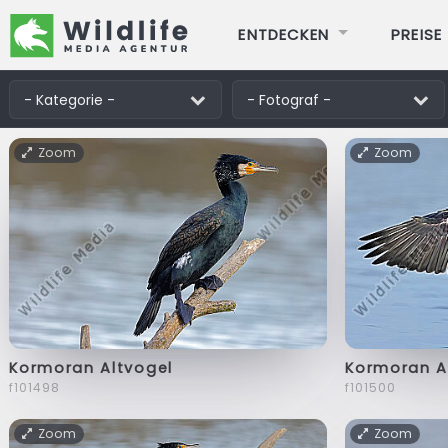
ENTDECKEN
PREISE
Zoom
Zoom
Kormoran Altvogel
Kormoran A
f101498
f101500
Zoom
Zoom