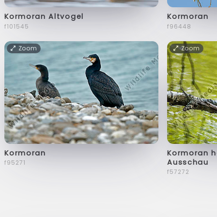
Kormoran Altvogel
Kormoran
f101545
f96448
Zoom
Zoom
Kormoran
Kormoran h
Ausschau
f95271
f57272