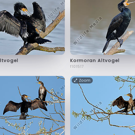
ltvogel
Kormoran Altvogel
f101517
Zoom