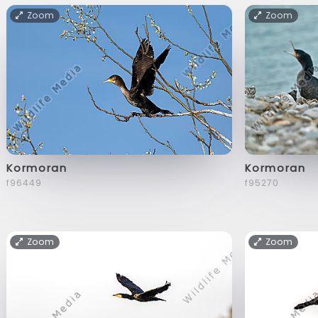
Zoom
Zoom
Kormoran
Kormoran
f96449
f95270
Zoom
Zoom