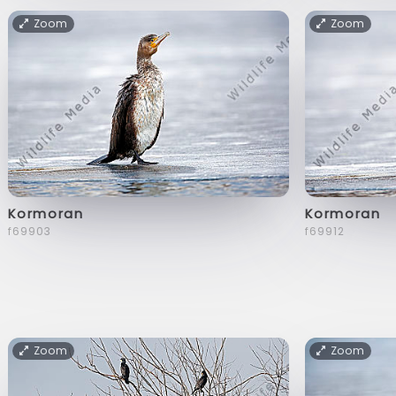
Zoom
Zoom
Kormoran
Kormoran
f69903
f69912
Zoom
Zoom