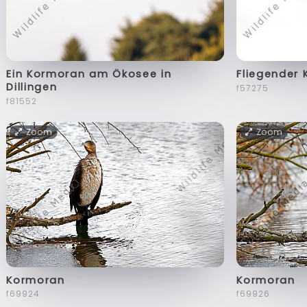
Ein Kormoran am Ökosee in
Fliegender
Dillingen
f57275
f81552
Zoom
Zoom
Kormoran
Kormoran
f69924
f69926