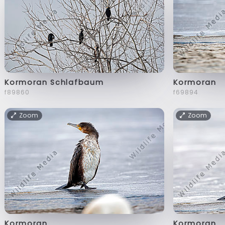
Kormoran Schlafbaum
Kormoran
f89860
f69894
Zoom
Zoom
Kormoran
Kormoran