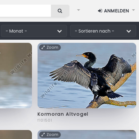
ANMELDEN
Zoom
Kormoran Altvogel
f101501
Zoom