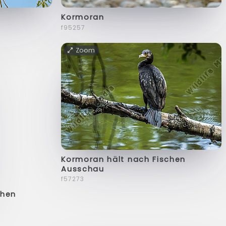
Kormoran
f95257
Zoom
Kormoran hält nach Fischen
Ausschau
f57273
chen