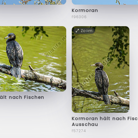
Kormoran
f96306
Zoom
ält nach Fischen
Kormoran hält nach Fis
Ausschau
f57274