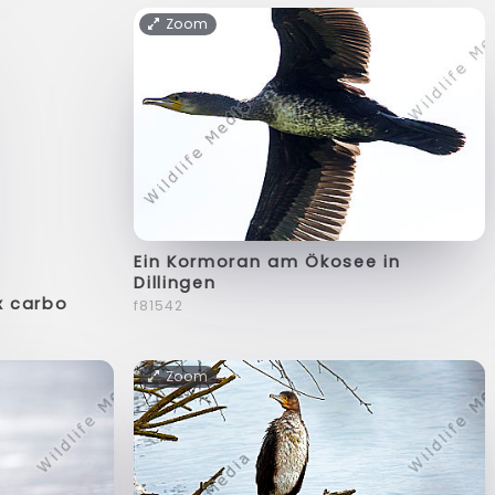
Zoom
Ein Kormoran am Ökosee in
Dillingen
x carbo
f81542
Zoom