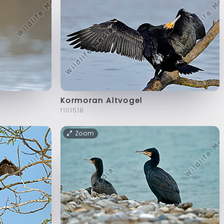
Kormoran Altvogel
f101518
Zoom