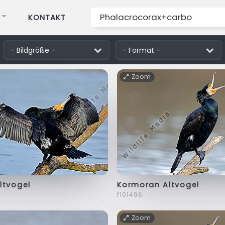
KONTAKT
Zoom
ltvogel
Kormoran Altvogel
f101496
Zoom