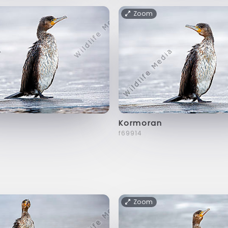
Zoom
Kormoran
f69914
Zoom