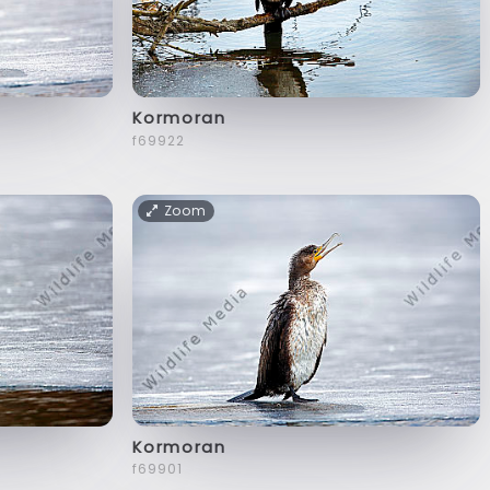
Kormoran
f69922
Zoom
Kormoran
f69901