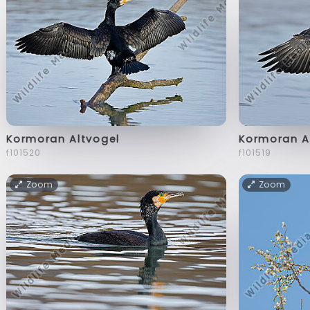
Kormoran Altvogel
Kormoran A
f101520
f101519
Zoom
Zoom