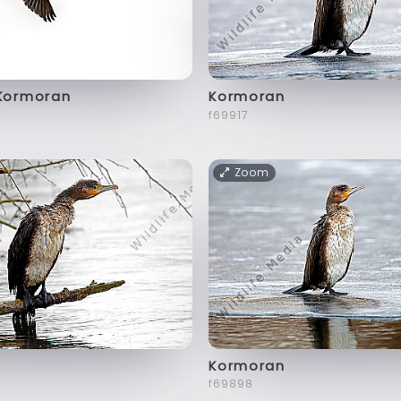
 Kormoran
Kormoran
f69917
Zoom
Kormoran
f69898