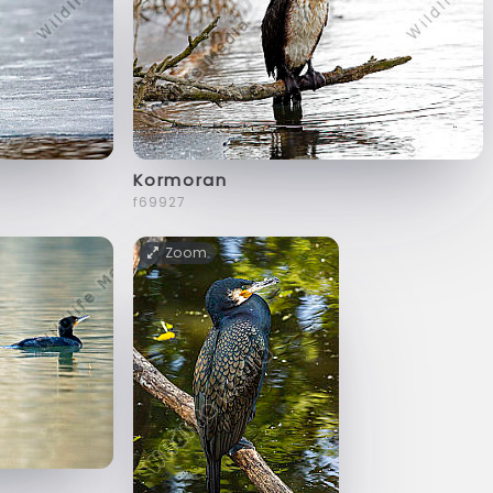
Kormoran
f69927
Zoom