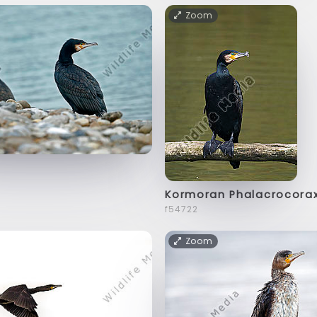
Zoom
Kormoran Phalacrocora
f54722
Zoom