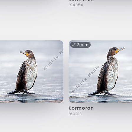
f94954
Zoom
Kormoran
f69913