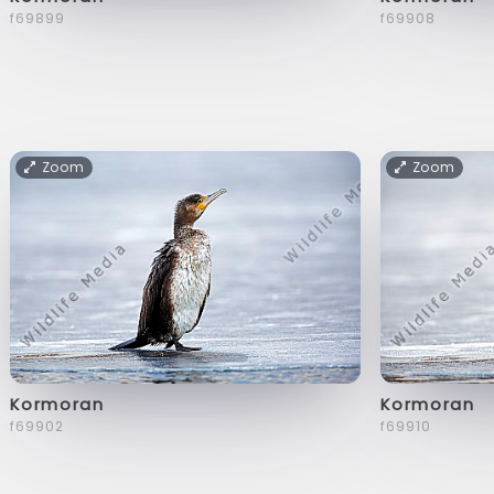
f69899
f69908
Zoom
Zoom
Kormoran
Kormoran
f69902
f69910