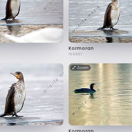
Kormoran
f69897
Zoom
Kormoran