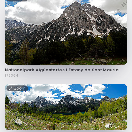
Nationalpark Aigüestortes i Estany de Sant Maurici
f73364
Zoom