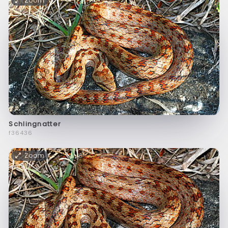
Zoom
Schlingnatter
f36436
Zoom