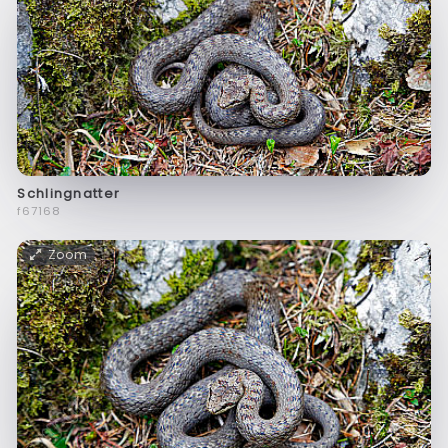
Schlingnatter
f67168
Zoom