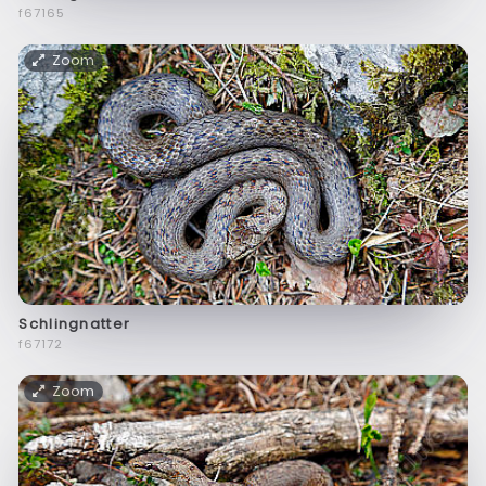
f67165
Zoom
Schlingnatter
f67172
Zoom