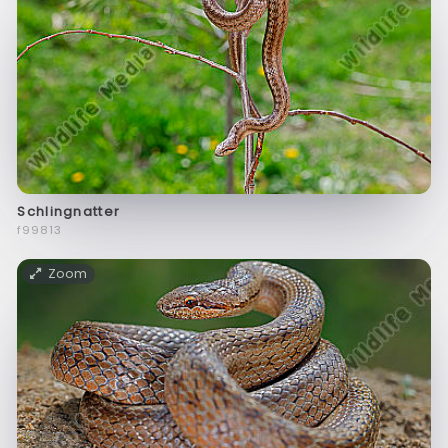
Schlingnatter
f99813
Zoom