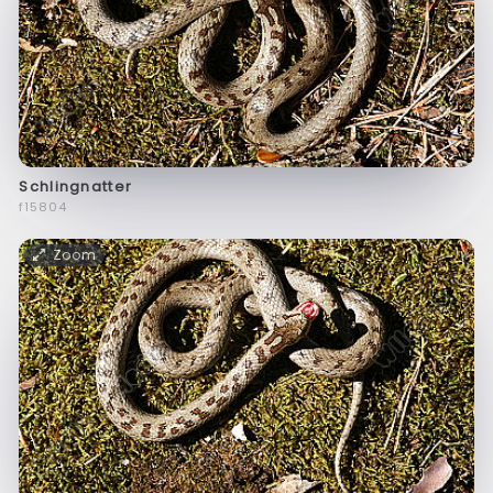
Schlingnatter
f15804
Zoom