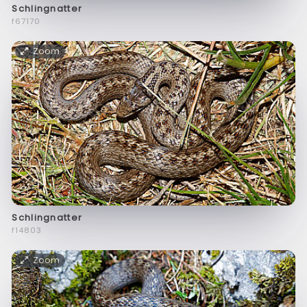
Schlingnatter
f67170
Zoom
Schlingnatter
f14803
Zoom