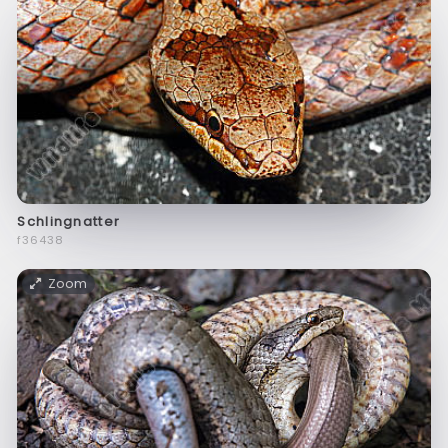
Schlingnatter
f36438
Zoom