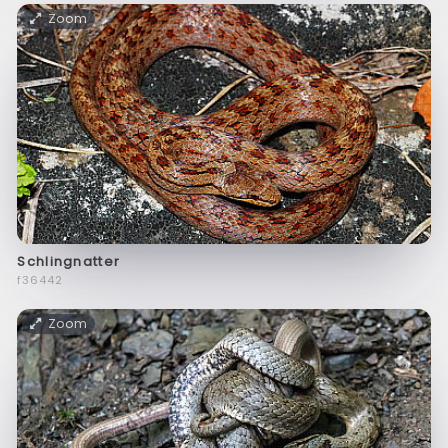
Zoom
Schlingnatter
f36442
Zoom