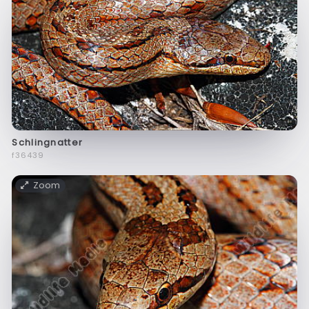
Schlingnatter
f36439
Zoom