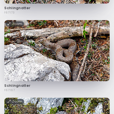
Schlingnatter
f67173
Zoom
Schlingnatter
f67167
Zoom