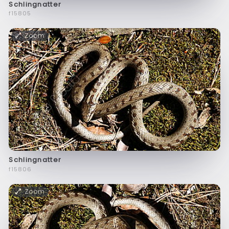
Schlingnatter
f15805
Zoom
Schlingnatter
f15806
Zoom