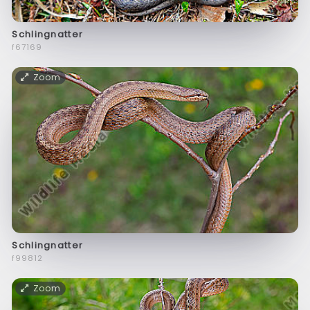
Schlingnatter
f67169
Zoom
Schlingnatter
f99812
Zoom