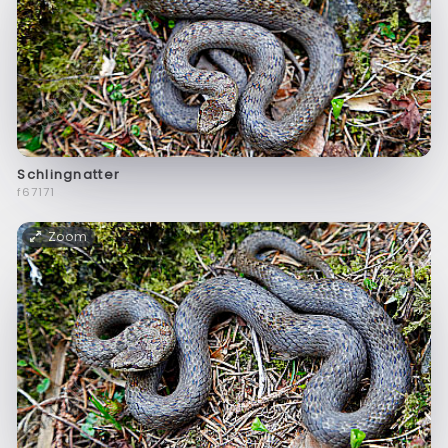
Schlingnatter
f67171
Zoom