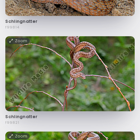
Schlingnatter
f99814
Zoom
Schlingnatter
f99821
Zoom