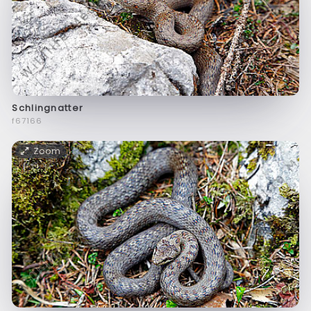
Schlingnatter
f67166
Zoom