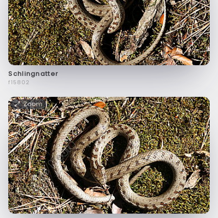
Schlingnatter
f15802
Zoom