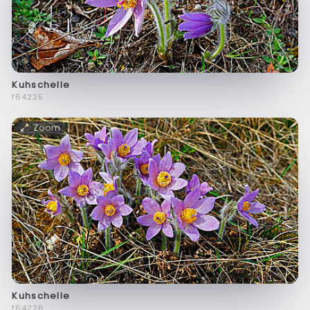
Kuhschelle
f64225
Zoom
Kuhschelle
f64226