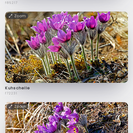
f85217
Zoom
Kuhschelle
f72231
Zoom