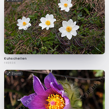
Kuhschellen
f49834
Zoom