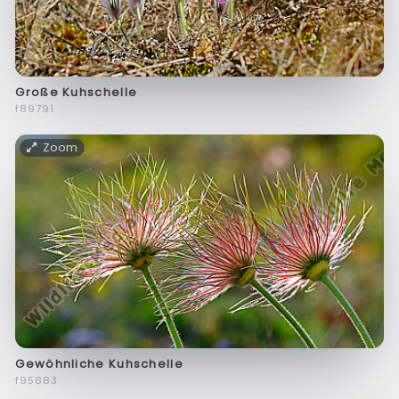
Große Kuhschelle
f89791
Zoom
Gewöhnliche Kuhschelle
f95883