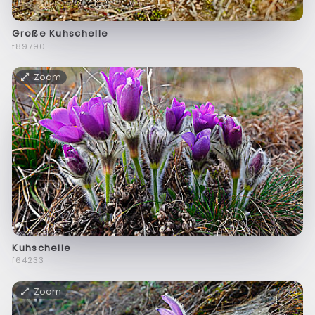
Große Kuhschelle
f89790
Zoom
Kuhschelle
f64233
Zoom