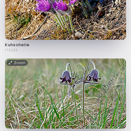
Kuhschelle
f72232
Zoom