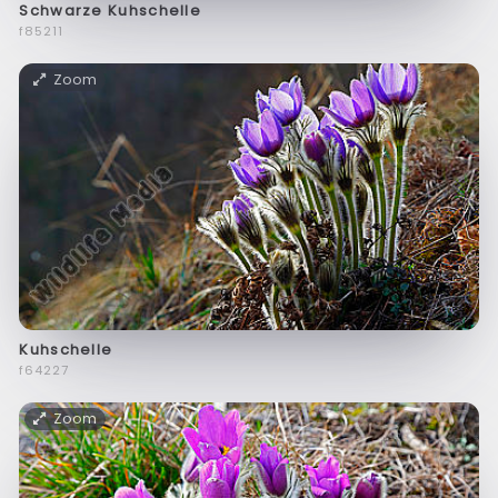
Schwarze Kuhschelle
f85211
Zoom
Kuhschelle
f64227
Zoom