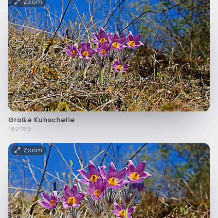
Zoom
Große Kuhschelle
f89789
Zoom