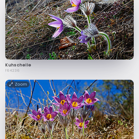
Kuhschelle
f64236
Zoom