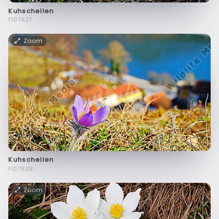
Kuhschellen
f107627
Zoom
Kuhschellen
f107629
Zoom