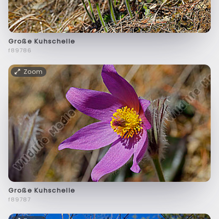
Große Kuhschelle
f89786
Zoom
Große Kuhschelle
f89787