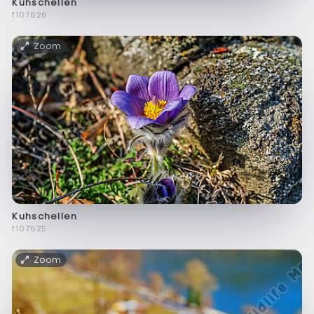
Kuhschellen
f107626
Zoom
Kuhschellen
f107625
Zoom