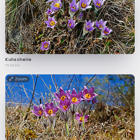
Kuhschelle
f64234
Zoom