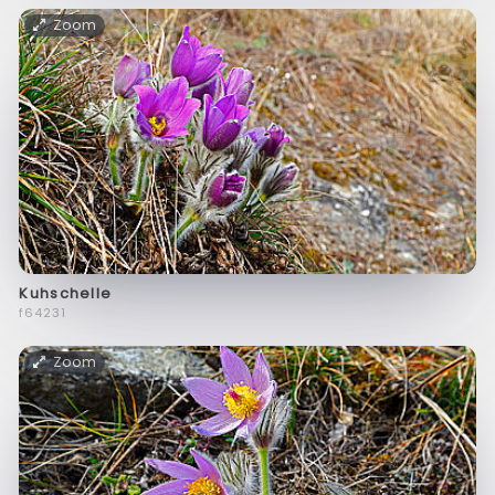
Zoom
Kuhschelle
f64231
Zoom