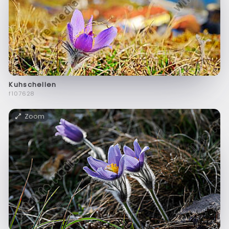
Kuhschellen
f107628
Zoom