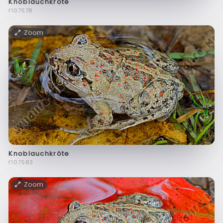
Knoblauchkröte
f107578
Zoom
Knoblauchkröte
f107583
Zoom