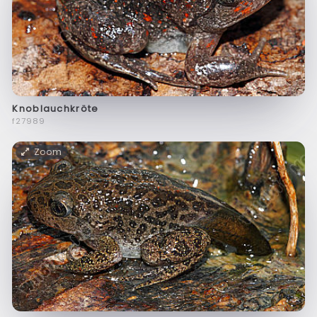
Knoblauchkröte
f27989
Zoom