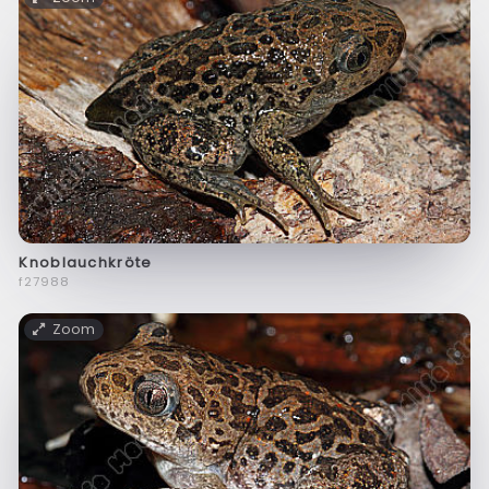
Knoblauchkröte
f27988
Zoom