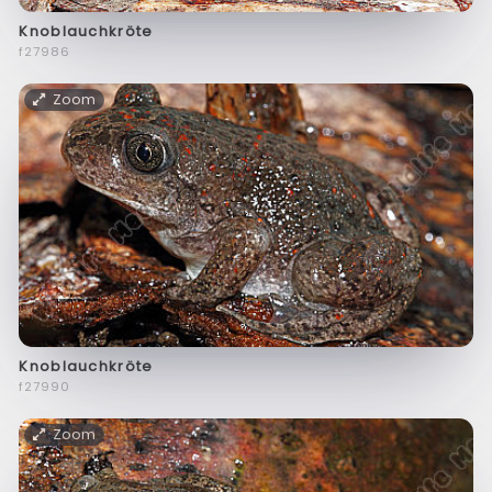
Knoblauchkröte
f27986
Zoom
Knoblauchkröte
f27990
Zoom