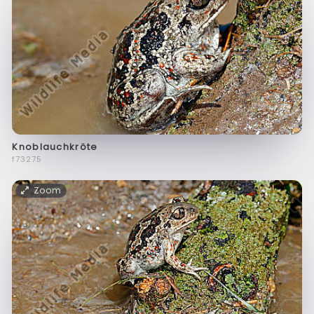
Knoblauchkröte
f73275
Zoom