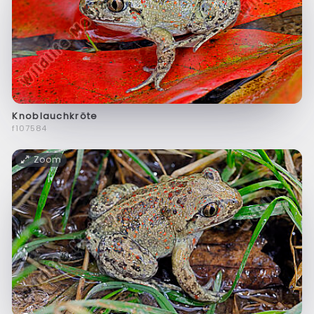
Knoblauchkröte
f107584
Zoom