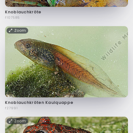
Knoblauchkröte
f107585
Zoom
Knoblauchkröten Kaulquappe
f27991
Zoom