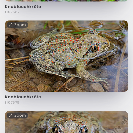
Knoblauchkröte
f107587
Zoom
Knoblauchkröte
f107579
Zoom