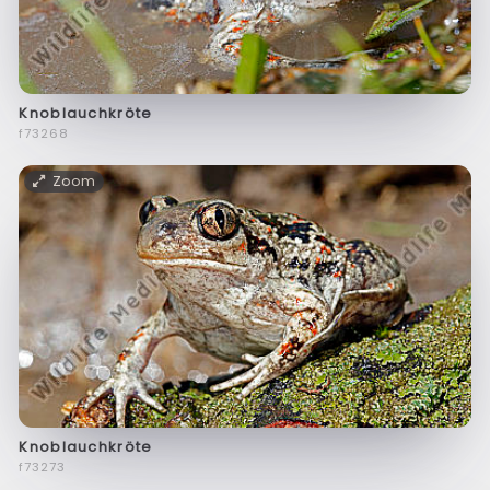
Knoblauchkröte
f73268
Zoom
Knoblauchkröte
f73273