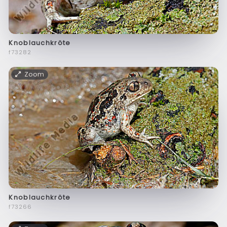
Knoblauchkröte
f73282
Zoom
Knoblauchkröte
f73266