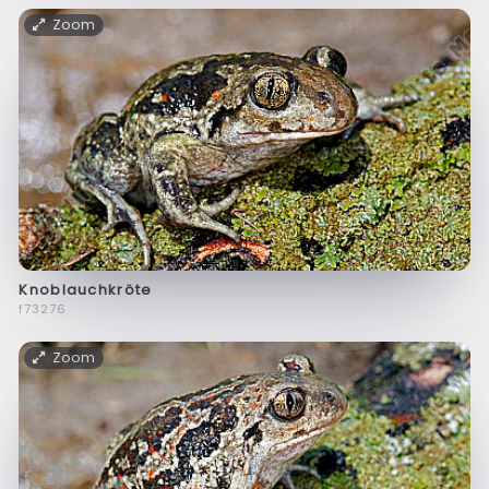
Zoom
Knoblauchkröte
f73276
Zoom