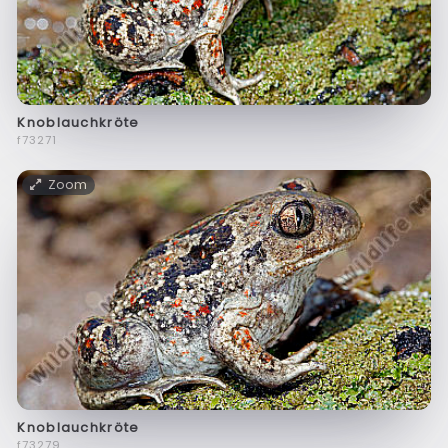
Knoblauchkröte
f73271
Zoom
Knoblauchkröte
f73279