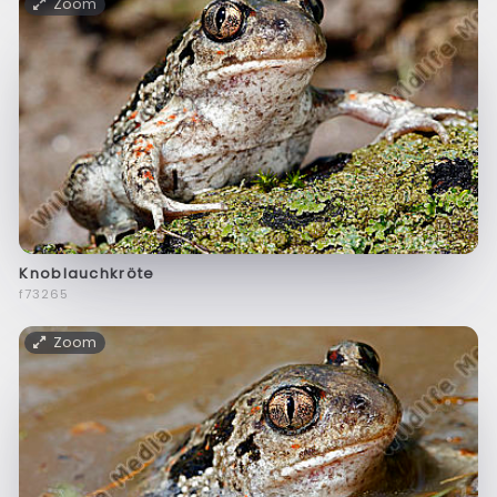
Zoom
Knoblauchkröte
f73265
Zoom