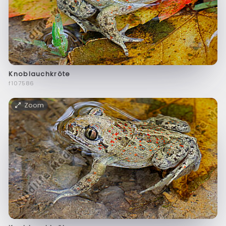
Knoblauchkröte
f107586
Zoom