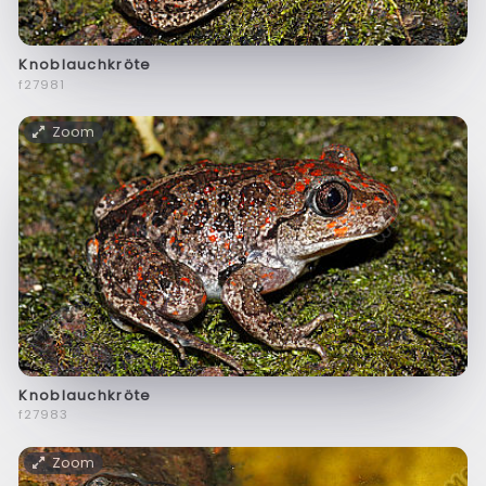
Knoblauchkröte
f27981
Zoom
Knoblauchkröte
f27983
Zoom