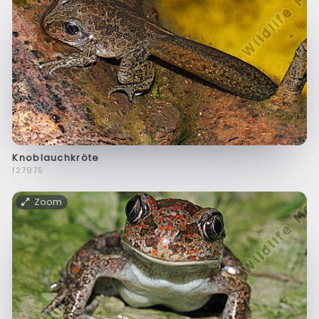
Knoblauchkröte
f27975
Zoom