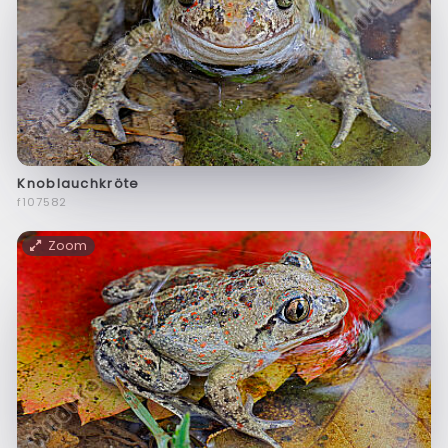
Knoblauchkröte
f107582
Zoom