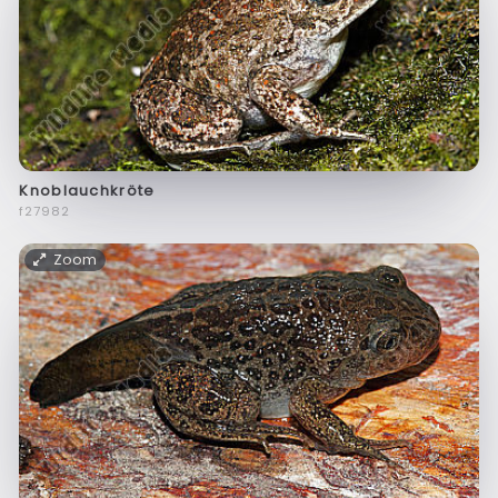
Knoblauchkröte
f27982
Zoom