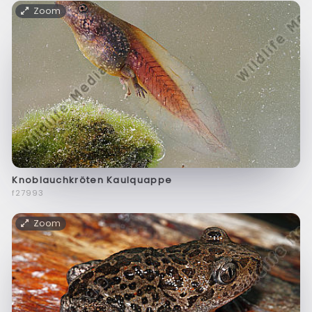
Zoom
Knoblauchkröten Kaulquappe
f27993
Zoom