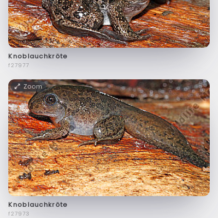
Knoblauchkröte
f27977
Zoom
Knoblauchkröte
f27973