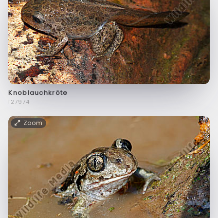
Knoblauchkröte
f27974
Zoom