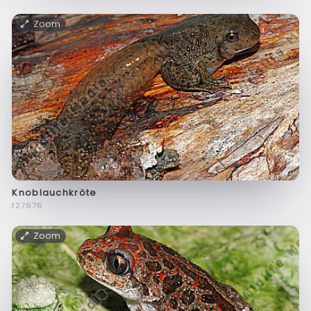
Zoom
Knoblauchkröte
f27976
Zoom