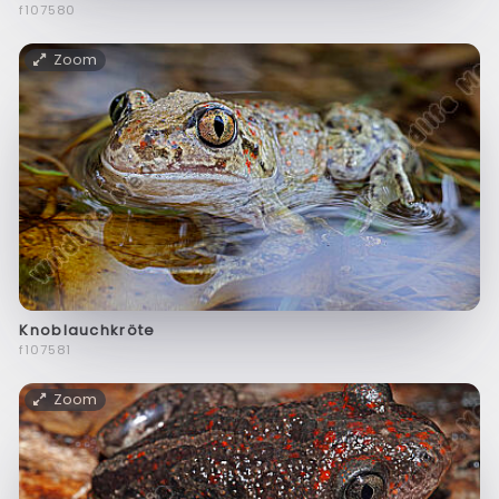
f107580
Zoom
Knoblauchkröte
f107581
Zoom