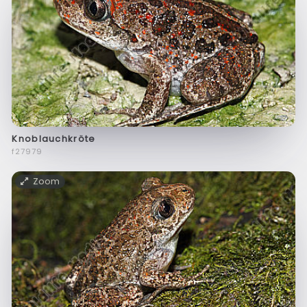
Knoblauchkröte
f27979
Zoom