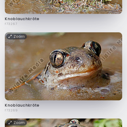
Knoblauchkröte
f73267
Zoom
Knoblauchkröte
f73269
Zoom