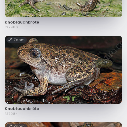
Knoblauchkröte
f27980
Zoom
Knoblauchkröte
f27984
Zoom