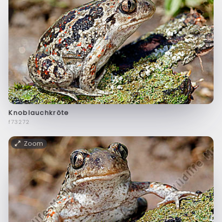
Knoblauchkröte
f73272
Zoom