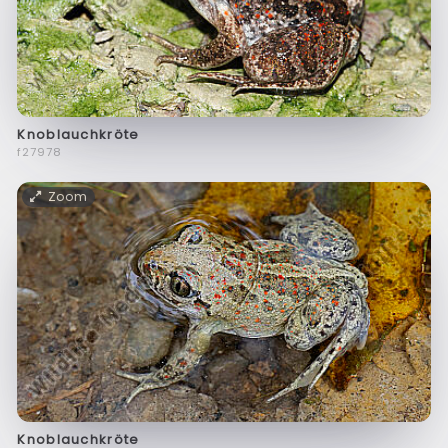
Knoblauchkröte
f27978
Zoom
Knoblauchkröte