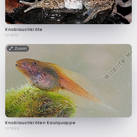
Knoblauchkröte
f27972
Zoom
Knoblauchkröten Kaulquappe
f27992