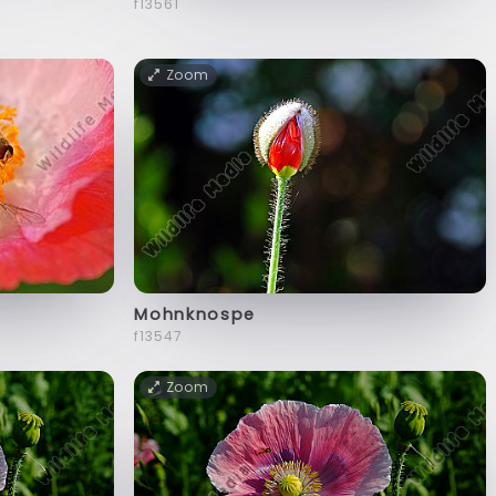
f13561
Zoom
Mohnknospe
f13547
Zoom