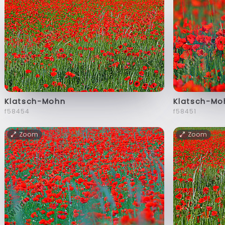
Klatsch-Mohn
Klatsch-Mo
f58454
f58451
Zoom
Zoom