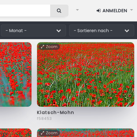
ANMELDEN
Zoom
Klatsch-Mohn
f58453
Zoom