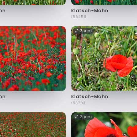
hn
Klatsch-Mohn
f58455
Zoom
hn
Klatsch-Mohn
f53793
Zoom