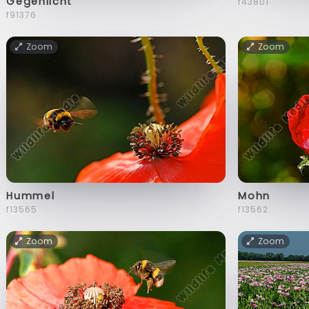
Gegenlicht
f43801
f91376
Zoom
Zoom
Hummel
Mohn
f13565
f13562
Zoom
Zoom