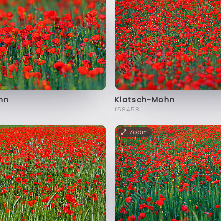
hn
Klatsch-Mohn
f58458
Zoom