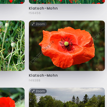
Klatsch-Mohn
f58456
Zoom
Klatsch-Mohn
f49388
Zoom