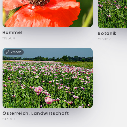
Hummel
Botanik
f13564
f26357
Zoom
Österreich, Landwirtschaft
f37190