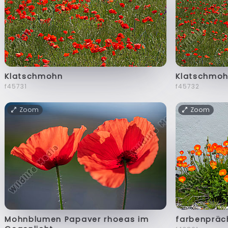
Klatschmohn
Klatschmo
f45731
f45732
Zoom
Zoom
Mohnblumen Papaver rhoeas im
farbenpräc