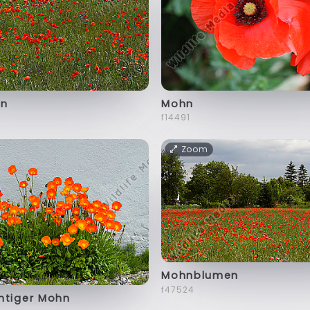
hn
Mohn
f14491
Zoom
Mohnblumen
f47524
htiger Mohn