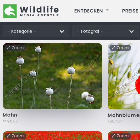
ENTDECKEN
PREISE
Zoom
Zoom
Mohn
Mohnblume
f49567
f96727
Zoom
Zoom