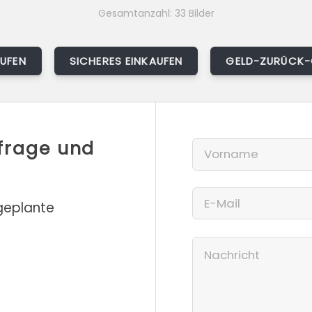
Gesamtanzahl: 33 Bilder
AUFEN
SICHERES EINKAUFEN
GELD-ZURÜCK-
nfrage und
 geplante