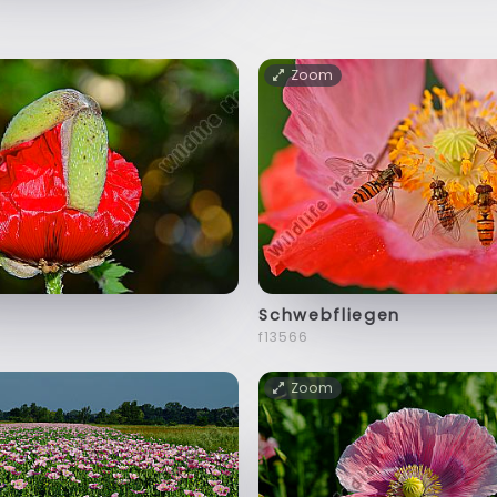
Zoom
Schwebfliegen
f13566
Zoom