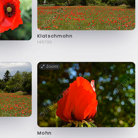
Klatschmohn
f45730
Zoom
Mohn