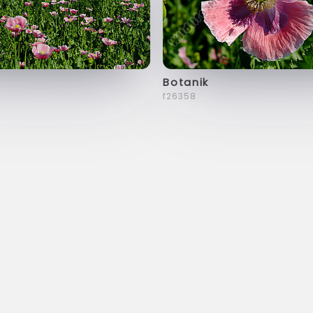
Botanik
f26358