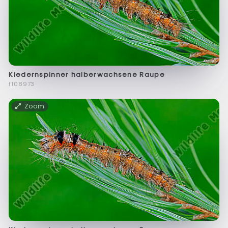
Kiedernspinner halberwachsene Raupe
f108973
Zoom