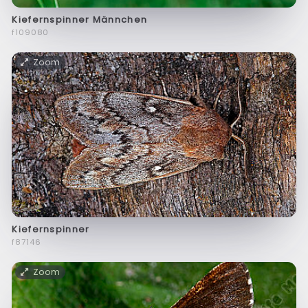
Kiefernspinner Männchen
f109080
Zoom
Kiefernspinner
f87146
Zoom