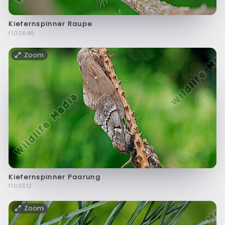
Kiefernspinner Raupe
f102649
Zoom
Kiefernspinner Paarung
f103512
Zoom