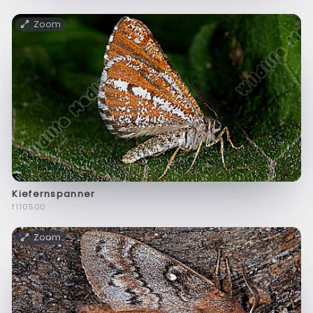
Zoom
Kiefernspanner
f110500
Zoom