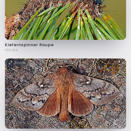
Kiefernspinner Raupe
f85184
Zoom