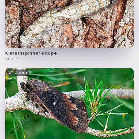
Kiefernspinner Raupe
f48231
Zoom