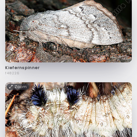
Kiefernspinner
f48226
Zoom