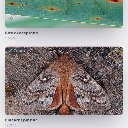
Streckerspinne
f10993
Zoom
Kiefernspinner
f87147