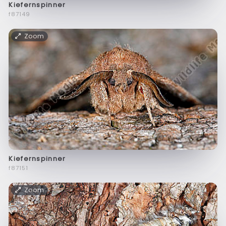
Kiefernspinner
f87149
Zoom
Kiefernspinner
f87151
Zoom