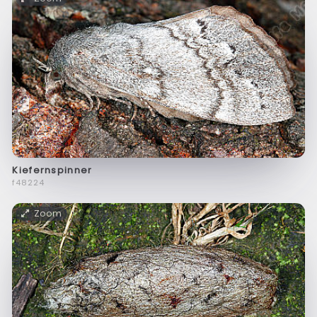
Kiefernspinner
f48224
Zoom