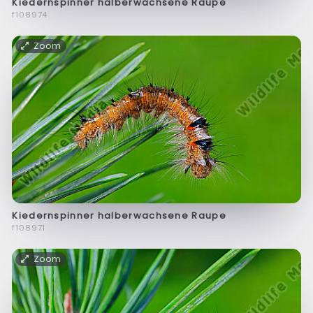
Kiedernspinner halberwachsene Raupe
f108974
Zoom
Kiedernspinner halberwachsene Raupe
f108971
Zoom