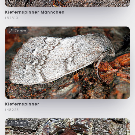
Kiefernspinner Männchen
f87810
Zoom
Kiefernspinner
f48223
Zoom