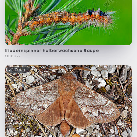
Kiedernspinner halberwachsene Raupe
f108972
Zoom