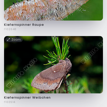
Kiefernspinner Raupe
f102648
Zoom
Kiefernspinner Weibchen
f103514