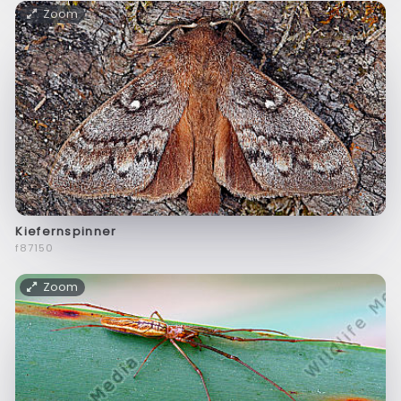
Zoom
Kiefernspinner
f87150
Zoom