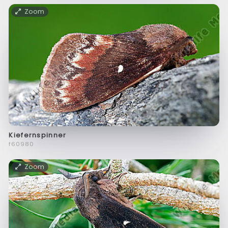
Zoom
Kiefernspinner
f60980
Zoom