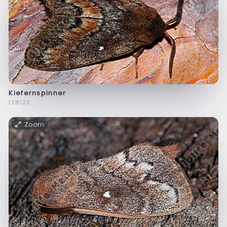
Kiefernspinner
f28123
Zoom