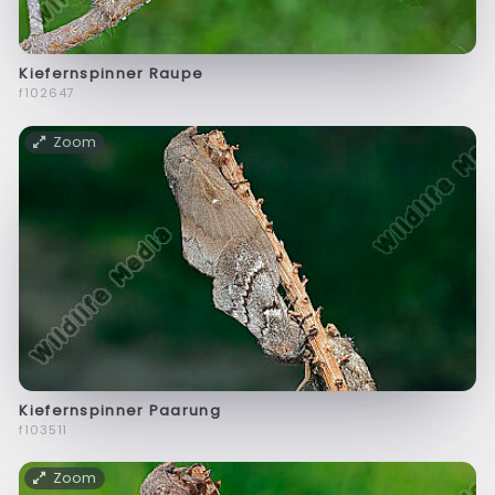
Kiefernspinner Raupe
f102647
Zoom
Kiefernspinner Paarung
f103511
Zoom