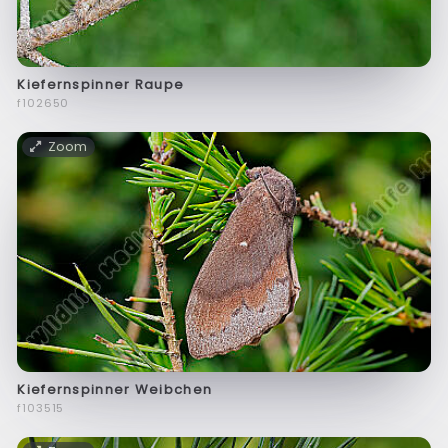
Kiefernspinner Raupe
f102650
Zoom
Kiefernspinner Weibchen
f103515