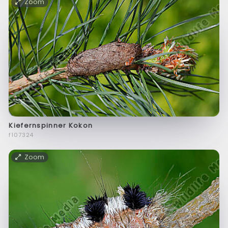
Zoom
Kiefernspinner Kokon
f107324
Zoom