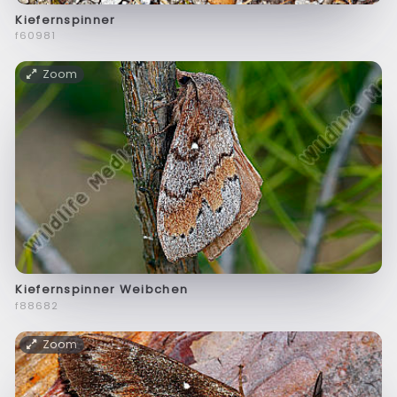
Kiefernspinner
f60981
Zoom
Kiefernspinner Weibchen
f88682
Zoom