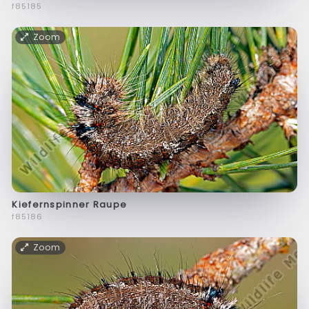
f85185
Zoom
Kiefernspinner Raupe
f85186
Zoom