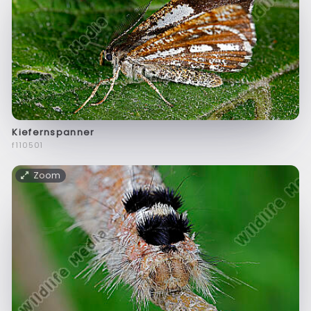
Kiefernspanner
f110501
Zoom