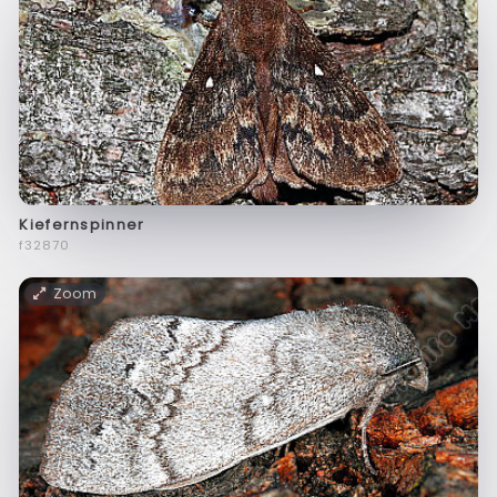
Kiefernspinner
f32870
Zoom