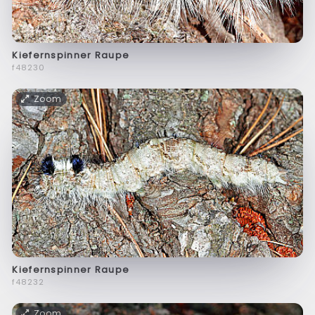
Kiefernspinner Raupe
f48230
Zoom
Kiefernspinner Raupe
f48232
Zoom