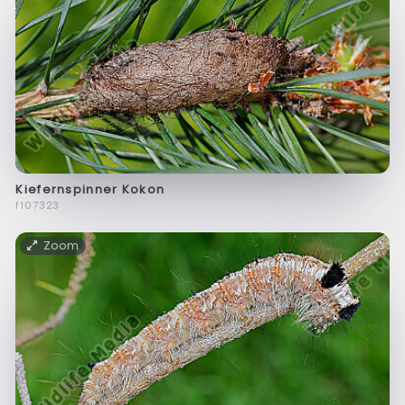
Kiefernspinner Kokon
f107323
Zoom