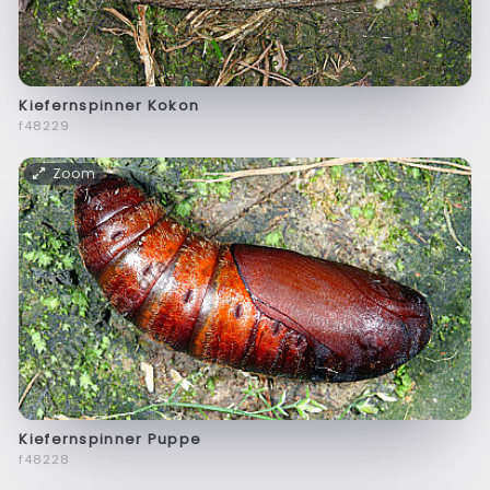
Kiefernspinner Kokon
f48229
Zoom
Kiefernspinner Puppe
f48228