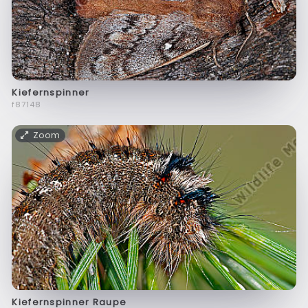
Kiefernspinner
f87148
Zoom
Kiefernspinner Raupe