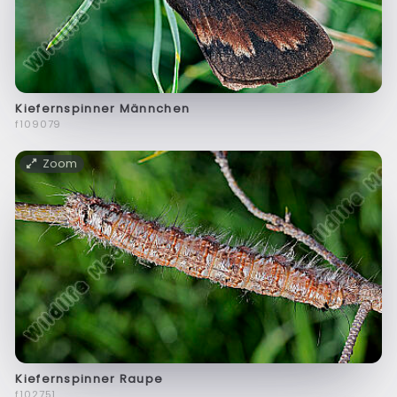
Kiefernspinner Männchen
f109079
Zoom
Kiefernspinner Raupe
f102751