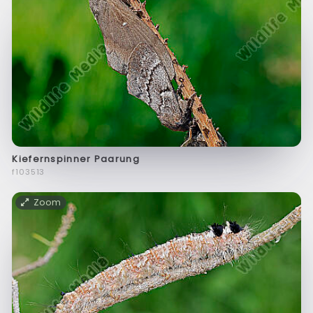
Kiefernspinner Paarung
f103513
Zoom