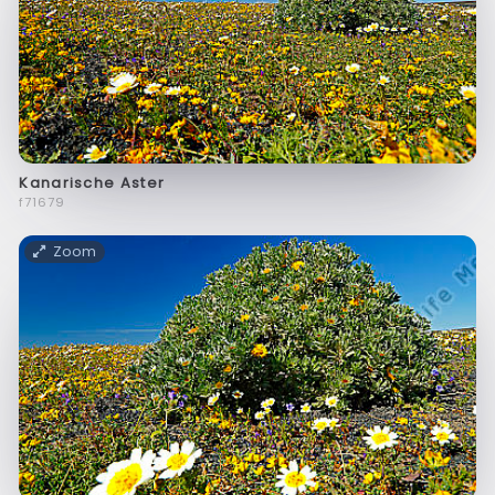
Kanarische Aster
f71679
Zoom