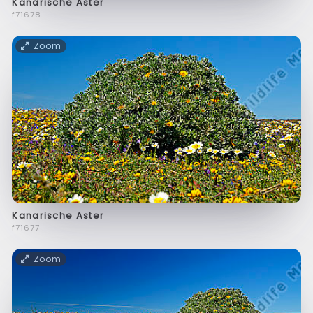
Kanarische Aster
f71678
Zoom
Kanarische Aster
f71677
Zoom