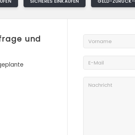
AUFEN
SICHERES EINKAUFEN
GELD-ZURÜCK-
nfrage und
 geplante