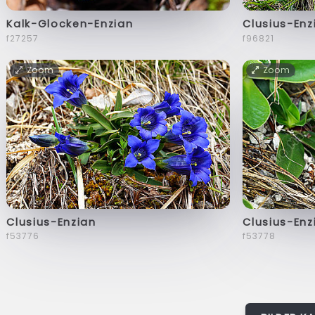
Kalk-Glocken-Enzian
Clusius-Enz
f27257
f96821
Zoom
Zoom
Clusius-Enzian
Clusius-Enz
f53776
f53778