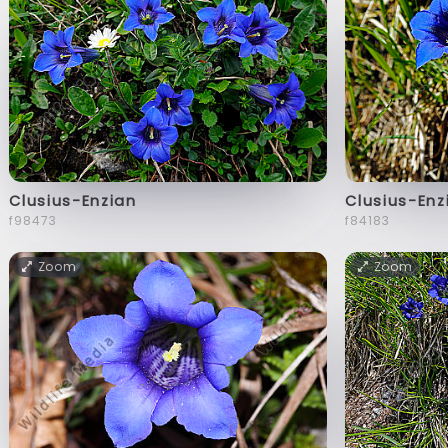
Clusius-Enzian
Clusius-Enz
f98473
f84183
Zoom
Zoom