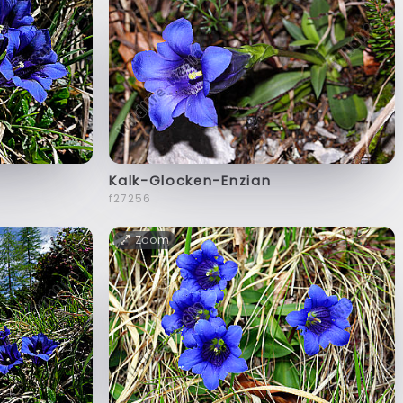
Kalk-Glocken-Enzian
f27256
Zoom