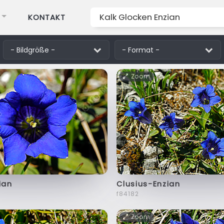
KONTAKT
Zoom
ian
Clusius-Enzian
f84182
Zoom