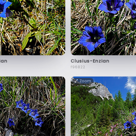
ian
Clusius-Enzian
f96822
Zoom