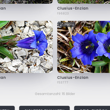
ian
Clusius-Enzian
f96823
Zoom
ian
Clusius-Enzian
f53777
Gesamtanzahl: 16 Bilder