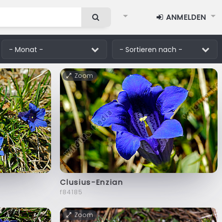
ANMELDEN
Zoom
Clusius-Enzian
f84185
Zoom