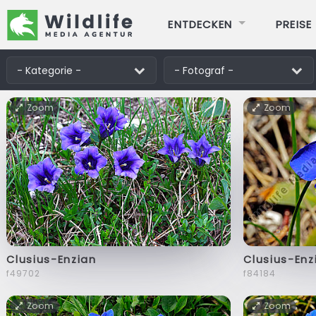
ENTDECKEN
PREISE
Zoom
Zoom
Clusius-Enzian
Clusius-Enz
f49702
f84184
Zoom
Zoom