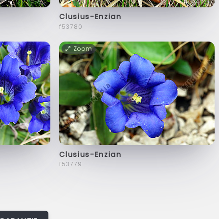
Clusius-Enzian
f53780
Zoom
Clusius-Enzian
f53779