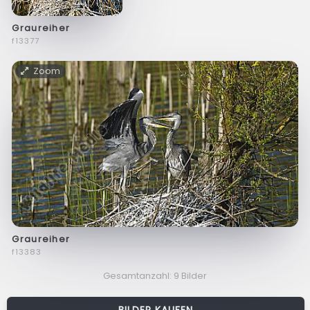
Graureiher
f13377
Zoom
Graureiher
f13383
Gesamtanzahl: 9 Bilder
BILDER KAUFEN