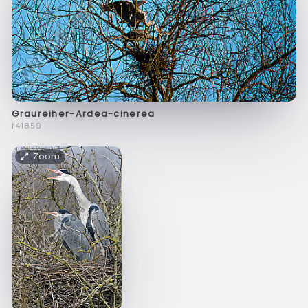
Graureiher-Ardea-cinerea
f41859
Zoom