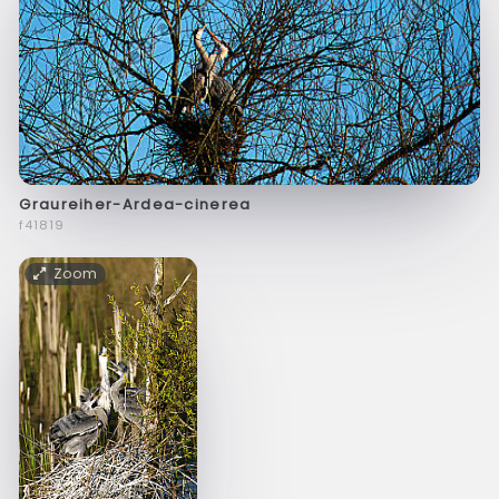
Graureiher-Ardea-cinerea
f41819
Zoom