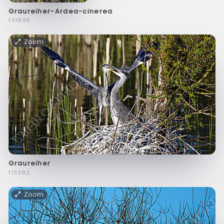
Graureiher-Ardea-cinerea
f41846
Zoom
Graureiher
f13382
Zoom