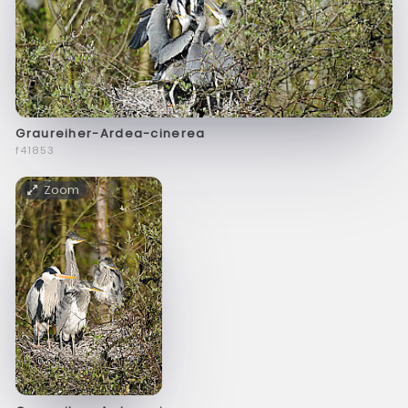
Graureiher-Ardea-cinerea
f41853
Zoom