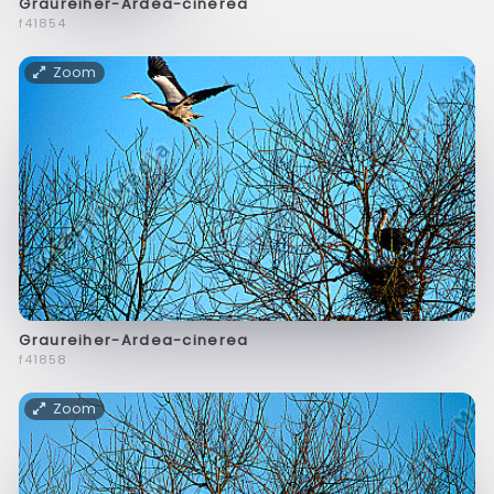
Graureiher-Ardea-cinerea
f41854
Zoom
Graureiher-Ardea-cinerea
f41858
Zoom