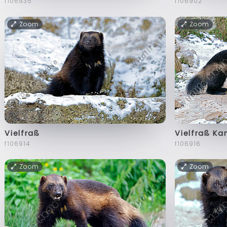
f106935
f106902
Zoom
Zoom
Vielfraß
Vielfraß K
f106914
f106916
Zoom
Zoom