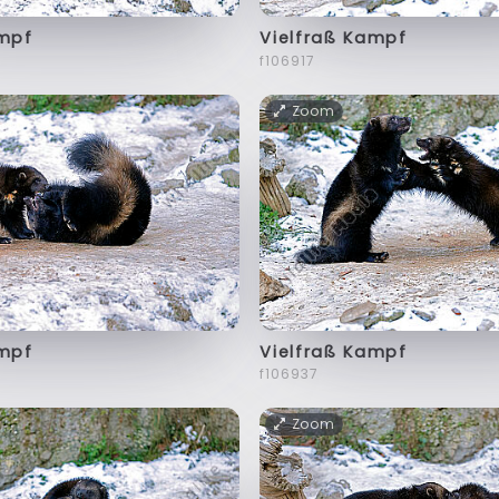
ampf
Vielfraß Kampf
f106917
Zoom
ampf
Vielfraß Kampf
f106937
Zoom