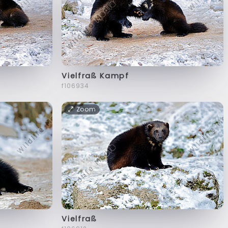
Vielfraß Kampf
f106934
Zoom
Vielfraß