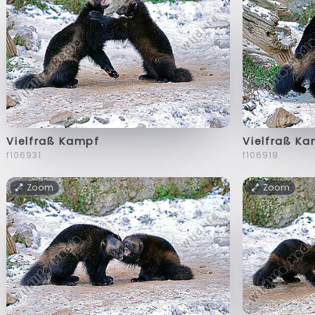
Vielfraß Kampf
Vielfraß K
f106931
f106919
Zoom
Zoom