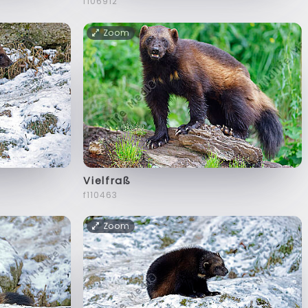
f106912
Zoom
Vielfraß
f110463
Zoom