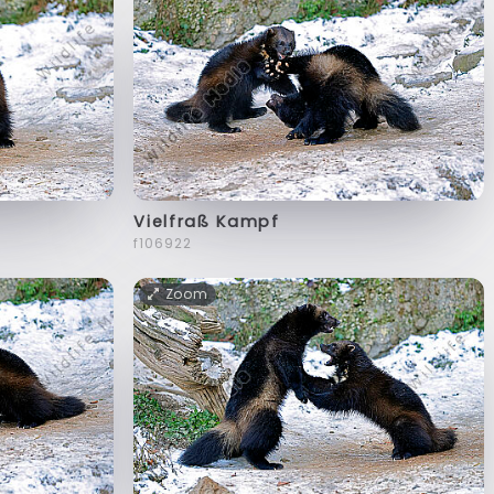
Vielfraß Kampf
f106922
Zoom