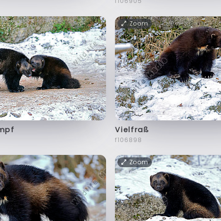
f106905
Zoom
ampf
Vielfraß
f106898
Zoom