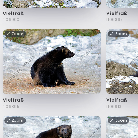
Vielfraß
Vielfraß
f106903
f106897
Zoom
Zoom
Vielfraß
Vielfraß
f106895
f106913
Zoom
Zoom