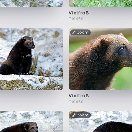
Vielfraß
f110459
Zoom
Vielfraß
f110460
Zoom