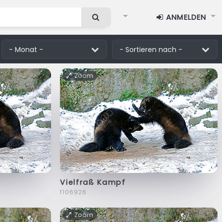
ANMELDEN
Zoom
Vielfraß Kampf
f106926
Zoom