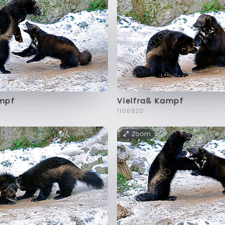
ampf
Vielfraß Kampf
f106920
Zoom