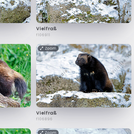
Vielfraß
f106911
Zoom
Vielfraß
f106896
Zoom