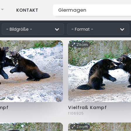
KONTAKT
Zoom
ampf
Vielfraß Kampf
f106925
Zoom