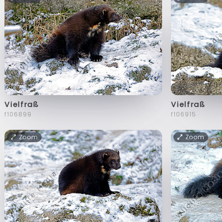
Vielfraß
Vielfraß
f106899
f106915
Zoom
Zoom