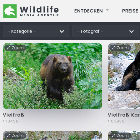
ENTDECKEN
PREISE
Zoom
Zoom
Vielfraß
Vielfraß K
f110458
f106936
Zoom
Zoom