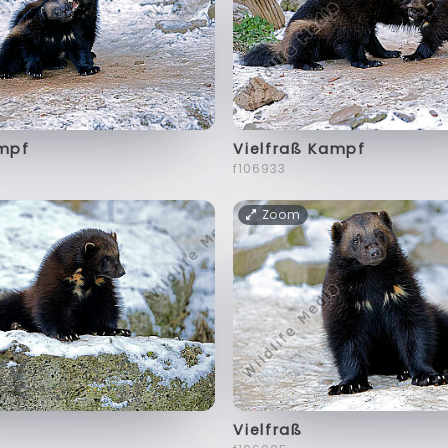
ampf
Vielfraß Kampf
f106933
Zoom
Vielfraß