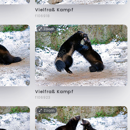
Vielfraß Kampf
f106918
Zoom
Vielfraß Kampf
f106923
Zoom