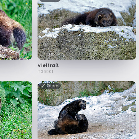
Vielfraß
f106901
Zoom