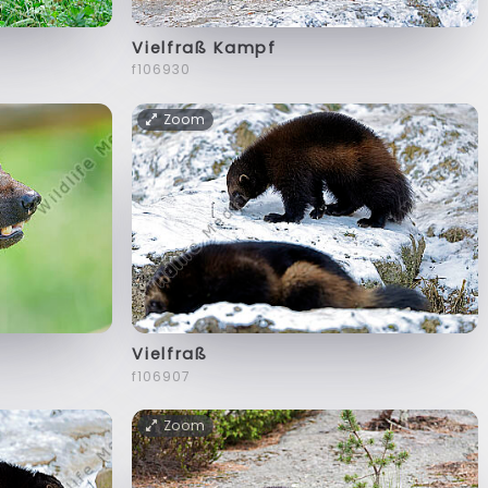
Vielfraß Kampf
f106930
Zoom
Vielfraß
f106907
Zoom