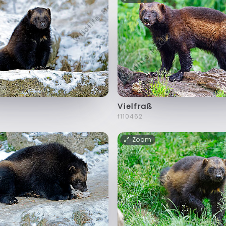
Vielfraß
f110462
Zoom