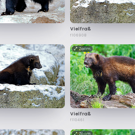
Vielfraß
f106908
Zoom
Vielfraß
f110461
Zoom