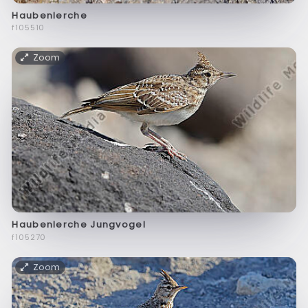
Haubenlerche
f105510
Zoom
Haubenlerche Jungvogel
f105270
Zoom