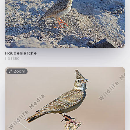
Haubenlerche
f105550
Zoom