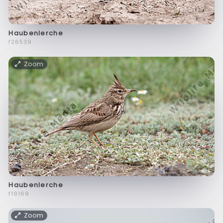
Haubenlerche
f26539
Zoom
Haubenlerche
f19169
Zoom