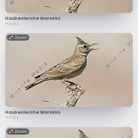
Haubenlerche Marokko
f58164
Zoom
Haubenlerche Marokko
f58162
Zoom