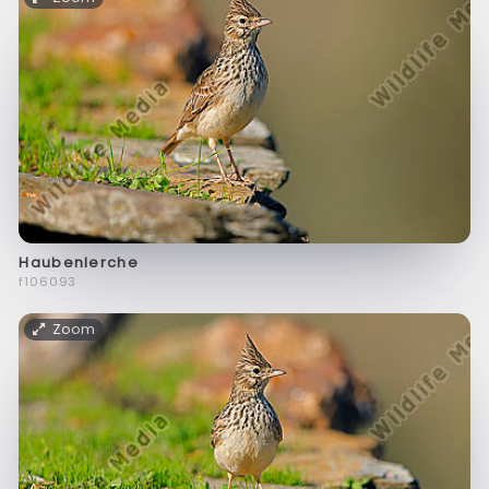
Haubenlerche
f106093
Zoom