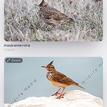
Haubenlerche
f21603
Zoom