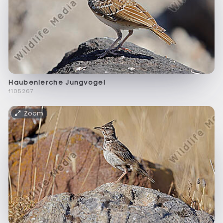
Haubenlerche Jungvogel
f105267
Zoom