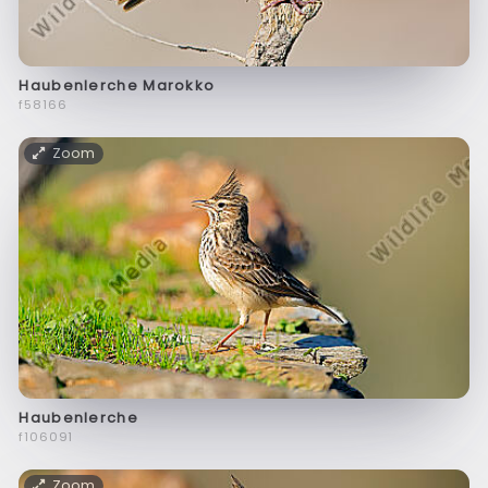
Haubenlerche Marokko
f58166
Zoom
Haubenlerche
f106091
Zoom