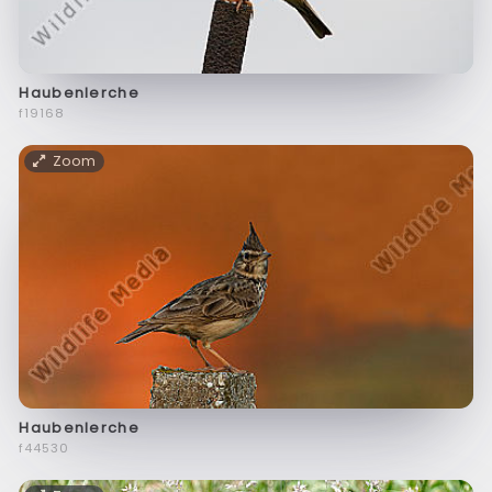
Haubenlerche
f19168
Zoom
Haubenlerche
f44530