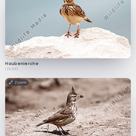
Haubenlerche
f35981
Zoom