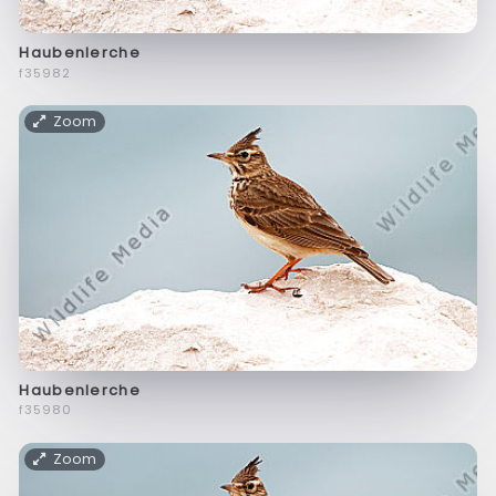
Haubenlerche
f35982
Zoom
Haubenlerche
f35980
Zoom