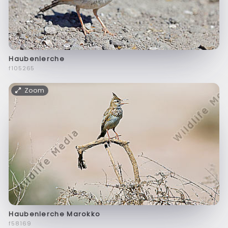
Haubenlerche
f105265
Zoom
Haubenlerche Marokko
f58169