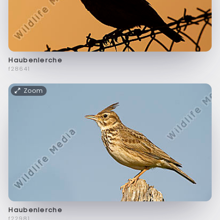
Haubenlerche
f28641
Zoom
Haubenlerche
f22981