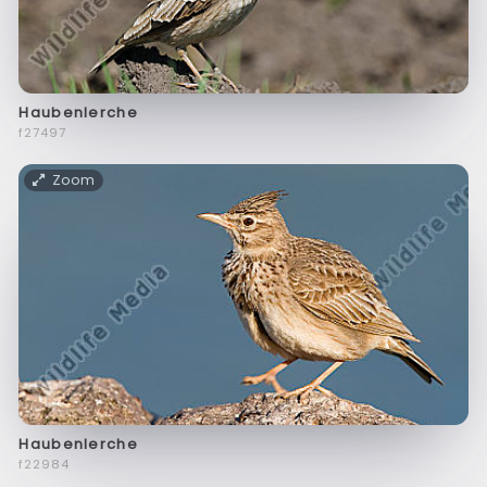
Haubenlerche
f27497
Zoom
Haubenlerche
f22984