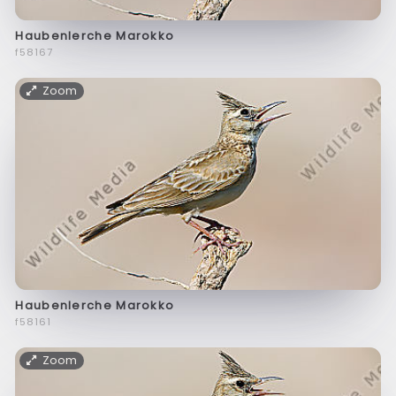
Haubenlerche Marokko
f58167
Zoom
Haubenlerche Marokko
f58161
Zoom