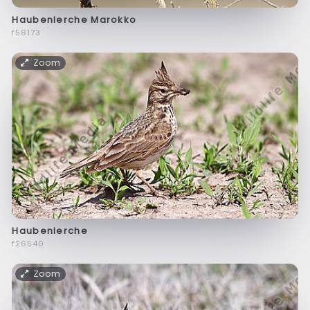
Haubenlerche Marokko
f58173
Zoom
Haubenlerche
f26540
Zoom