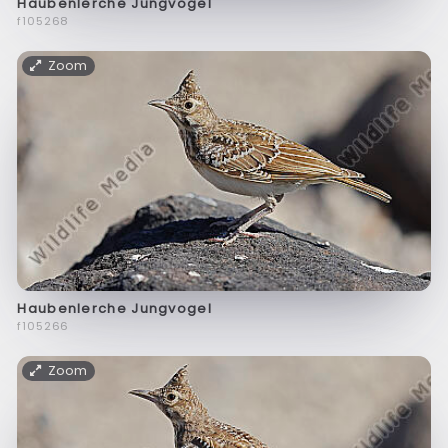
Haubenlerche Jungvogel
f105268
Zoom
Haubenlerche Jungvogel
f105266
Zoom