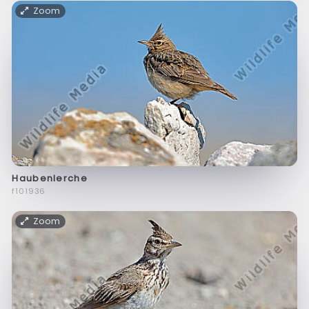
Zoom
Haubenlerche
f101936
Zoom