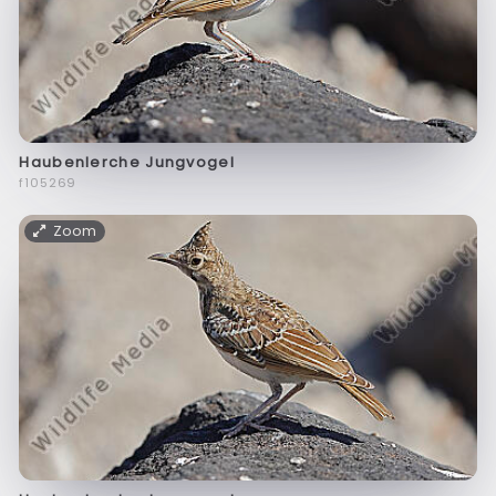
Haubenlerche Jungvogel
f105269
Zoom