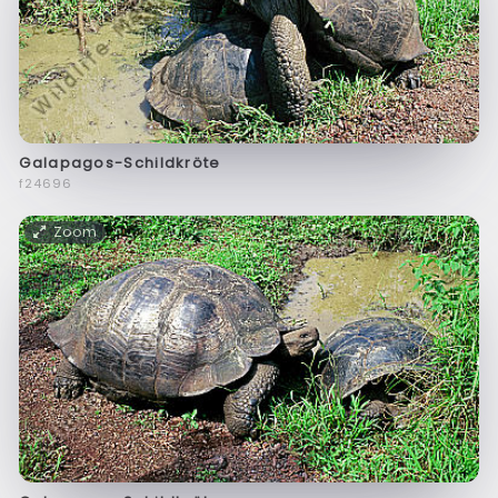
Galapagos-Schildkröte
f24696
Zoom