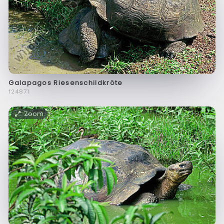
Galapagos Riesenschildkröte
f24871
Zoom