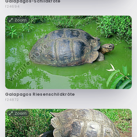
Galapagos-Schildkröte
f24694
Zoom
Galapagos Riesenschildkröte
f24872
Zoom