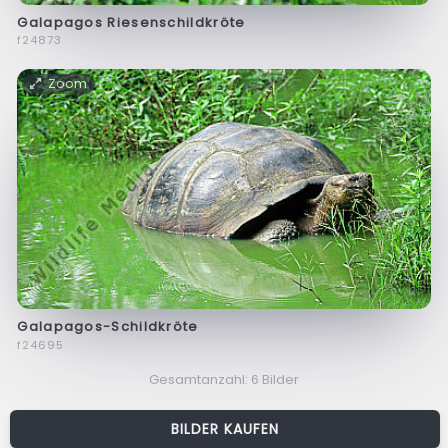
Galapagos Riesenschildkröte
f24873
Zoom
Galapagos-Schildkröte
f24695
Gesamtanzahl: 6 Bilder
BILDER KAUFEN