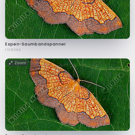
Espen-Saumbandspanner
f108394
Zoom