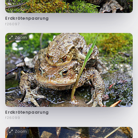
Erdkrötenpaarung
f26097
Zoom
Erdkrötenpaarung
f26099
Zoom