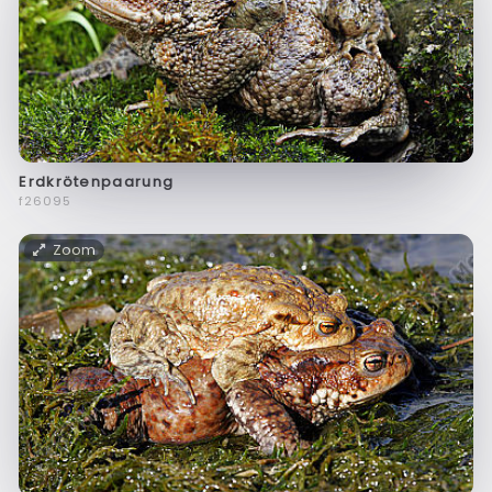
Erdkrötenpaarung
f26095
Zoom