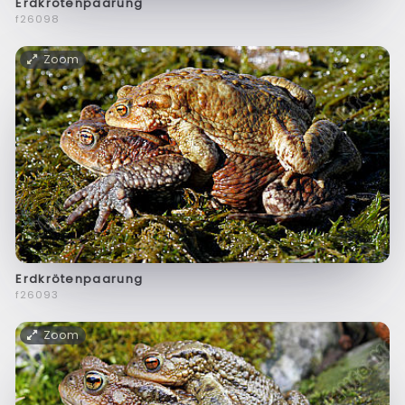
Erdkrötenpaarung
f26098
Zoom
Erdkrötenpaarung
f26093
Zoom