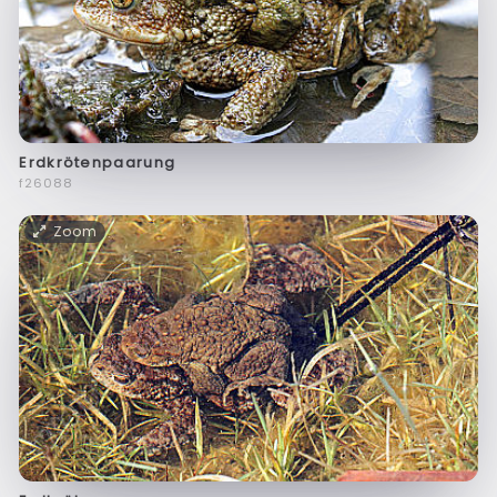
Erdkrötenpaarung
f26088
Zoom