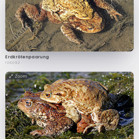
Erdkrötenpaarung
f26092
Zoom