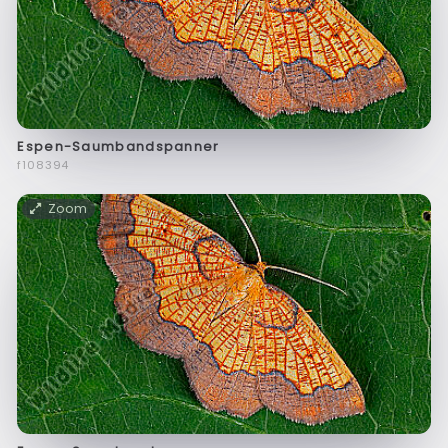
Espen-Saumbandspanner
f108394
Zoom