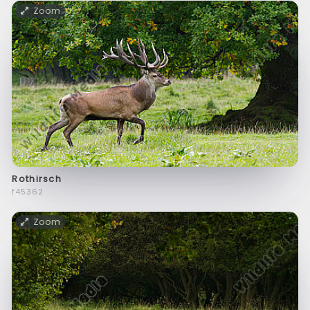
Zoom
Rothirsch
f45362
Zoom