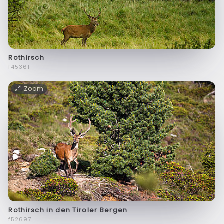
Rothirsch
f45361
Zoom
Rothirsch in den Tiroler Bergen
f52697