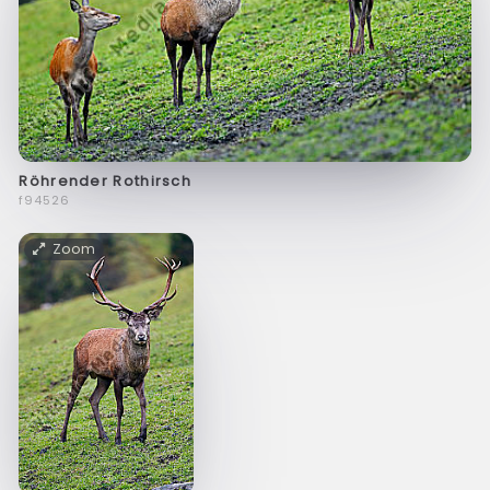
Röhrender Rothirsch
f94526
Zoom