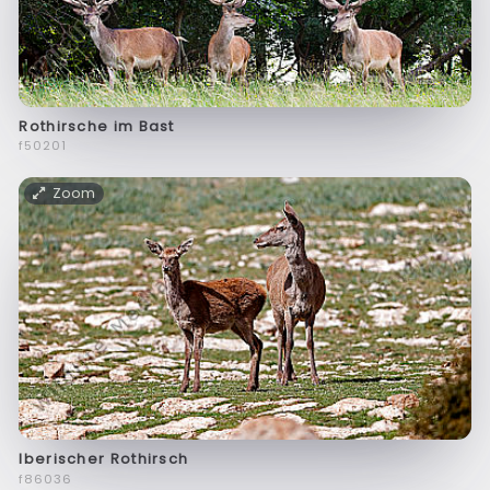
Rothirsche im Bast
f50201
Zoom
Iberischer Rothirsch
f86036