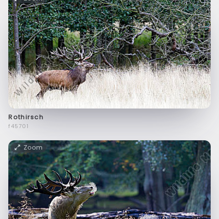
Rothirsch
f45701
Zoom