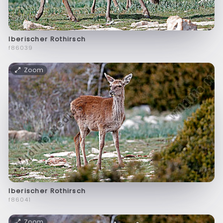
Iberischer Rothirsch
f86039
Zoom
Iberischer Rothirsch
f86041
Zoom