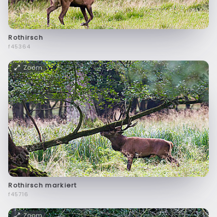
Rothirsch
f45364
Zoom
Rothirsch markiert
f45716
Zoom