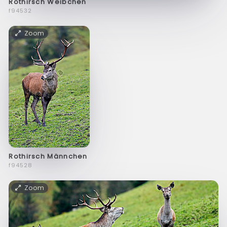
Rothirsch Weibchen
f94532
Zoom
Rothirsch Männchen
f94528
Zoom