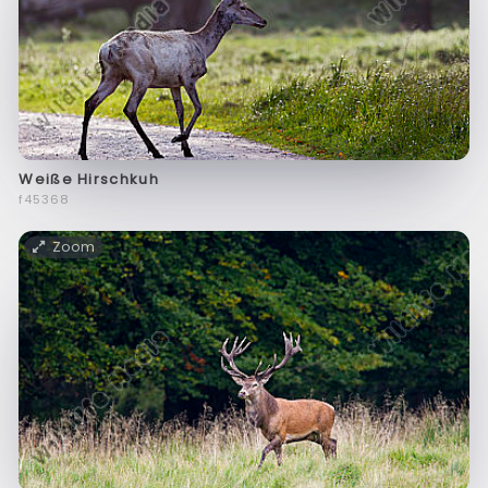
Weiße Hirschkuh
f45368
Zoom