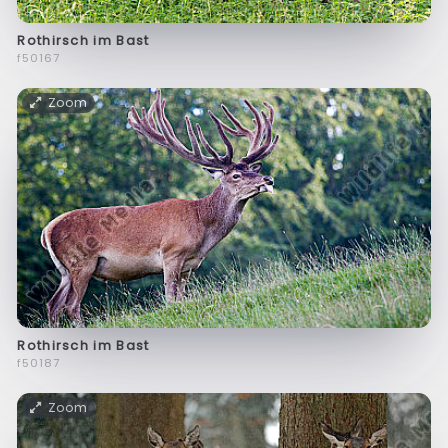
Rothirsch im Bast
f50167
Zoom
Rothirsch im Bast
f50187
Zoom