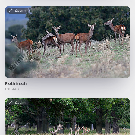
Zoom
Rothirsch
f83449
Zoom