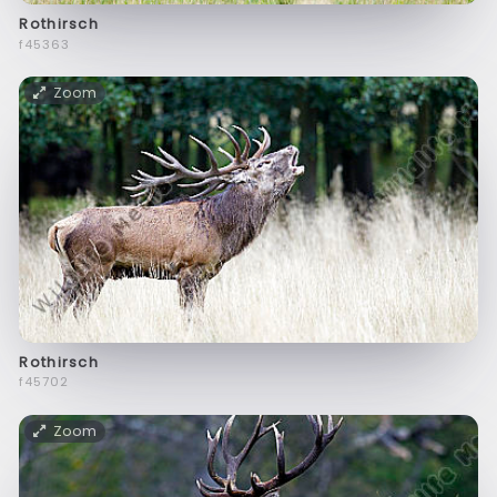
Rothirsch
f45363
Zoom
Rothirsch
f45702
Zoom