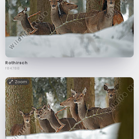
Rothirsch
f84788
Zoom