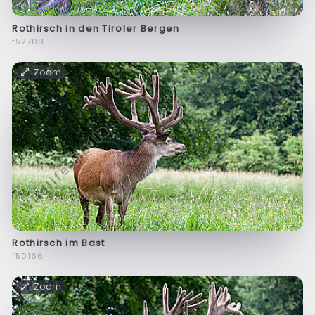
Rothirsch in den Tiroler Bergen
f52708
Zoom
Rothirsch im Bast
f50166
Zoom