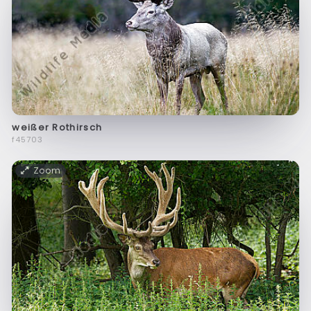
weißer Rothirsch
f45703
Zoom