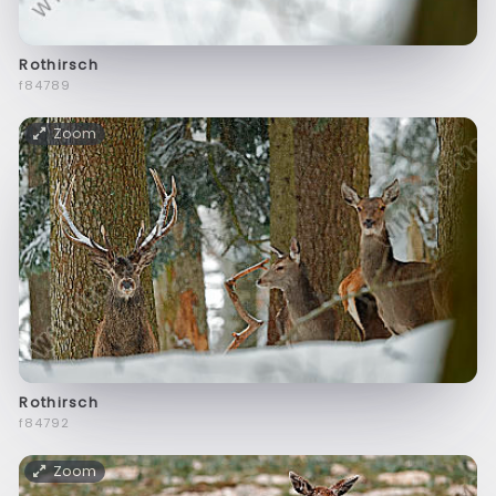
Rothirsch
f84789
Zoom
Rothirsch
f84792
Zoom