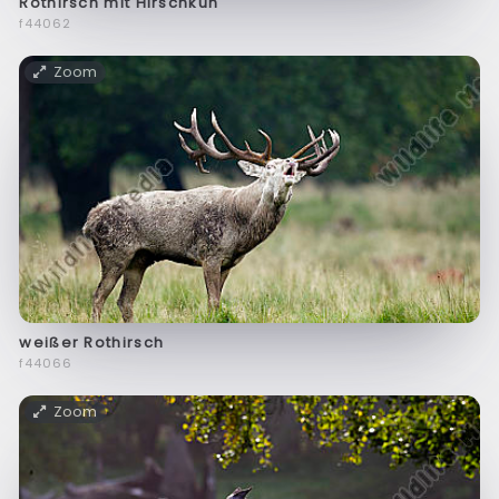
Rothirsch mit Hirschkuh
f44062
Zoom
weißer Rothirsch
f44066
Zoom