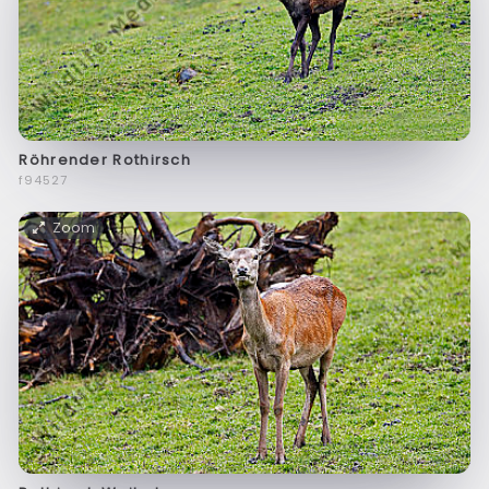
Röhrender Rothirsch
f94527
Zoom