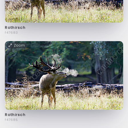
Rothirsch
f47683
Zoom
Rothirsch
f47685