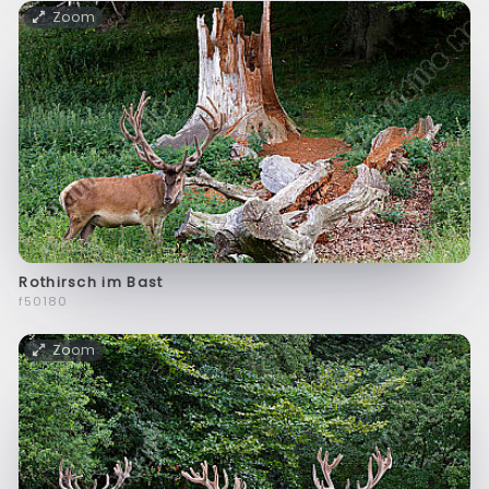
Zoom
Rothirsch im Bast
f50180
Zoom