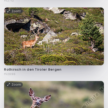
f52712
Zoom
Rothirsch in den Tiroler Bergen
f52696
Zoom