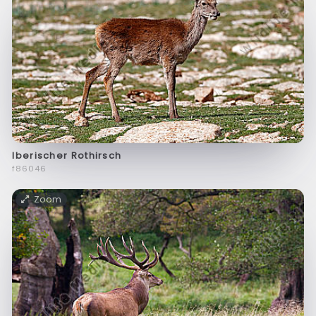
Iberischer Rothirsch
f86046
Zoom