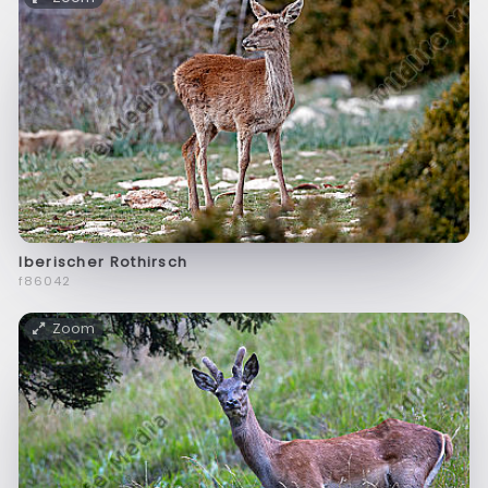
Iberischer Rothirsch
f86042
Zoom