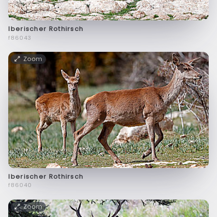
Iberischer Rothirsch
f86043
Zoom
Iberischer Rothirsch
f86040
Zoom