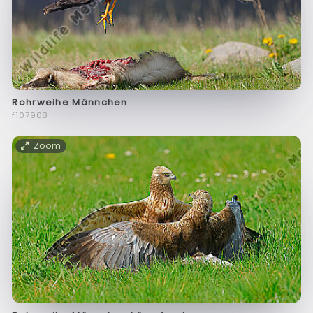
Rohrweihe Männchen
f107908
Zoom