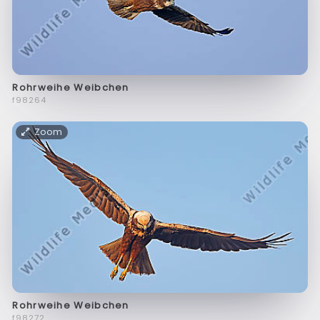
Rohrweihe Weibchen
f98264
Zoom
Rohrweihe Weibchen
f98272