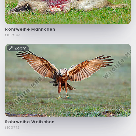
Rohrweihe Männchen
f107903
Zoom
Rohrweihe Weibchen
f103772