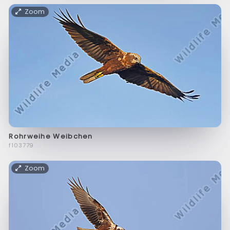
Zoom
Rohrweihe Weibchen
f103779
Zoom