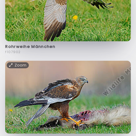
Rohrweihe Männchen
f107902
Zoom