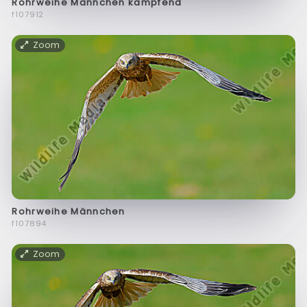
Rohrweihe Männchen kämpfend
f107912
Zoom
Rohrweihe Männchen
f107894
Zoom