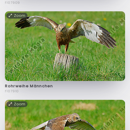
f107909
Zoom
Rohrweihe Männchen
f107910
Zoom