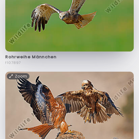
Rohrweihe Männchen
f107897
Zoom