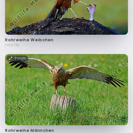
Rohrweihe Weibchen
f103776
Zoom
Rohrweihe Männchen