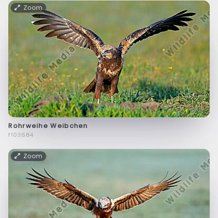
Zoom
Rohrweihe Weibchen
f103684
Zoom