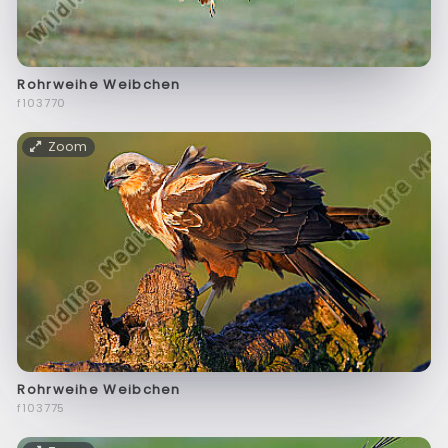
Rohrweihe Weibchen
f103770
Zoom
Rohrweihe Weibchen
f103775