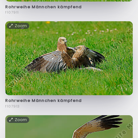
Rohrweihe Männchen kämpfend
f107911
Zoom
Rohrweihe Männchen kämpfend
f107913
Zoom