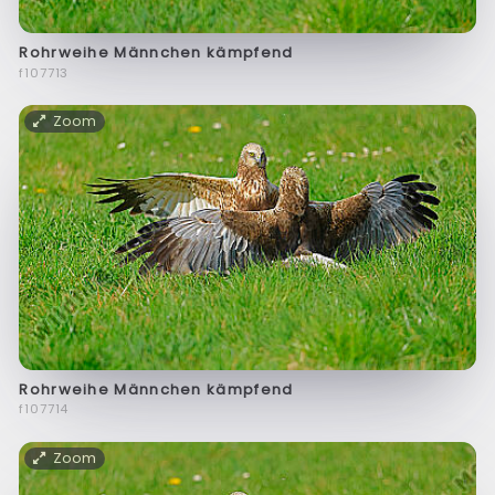
Rohrweihe Männchen kämpfend
f107713
Zoom
Rohrweihe Männchen kämpfend
f107714
Zoom