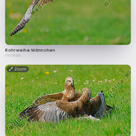
Rohrweihe Männchen
f107906
Zoom