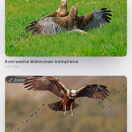
Rohrweihe Männchen kämpfend
f107715
Zoom