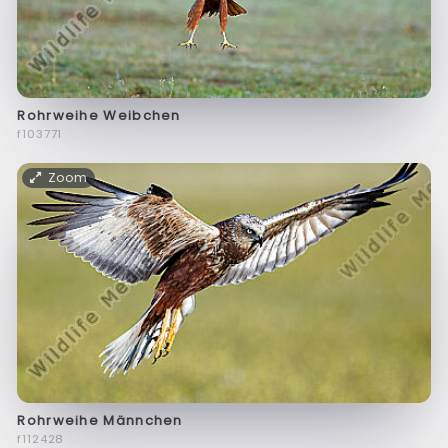
Rohrweihe Weibchen
f103771
Zoom
Rohrweihe Männchen
f112428