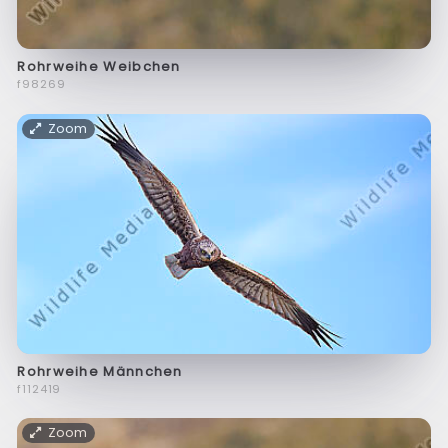
Rohrweihe Weibchen
f98269
Zoom
Rohrweihe Männchen
f112419
Zoom