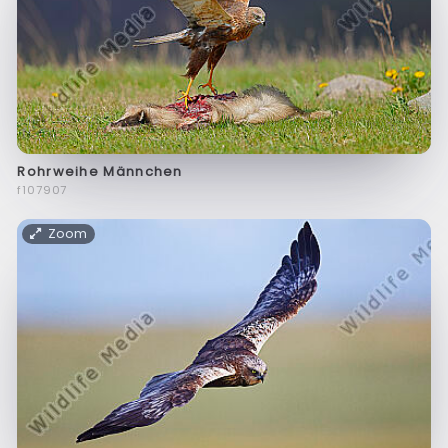
Rohrweihe Männchen
f107907
Zoom