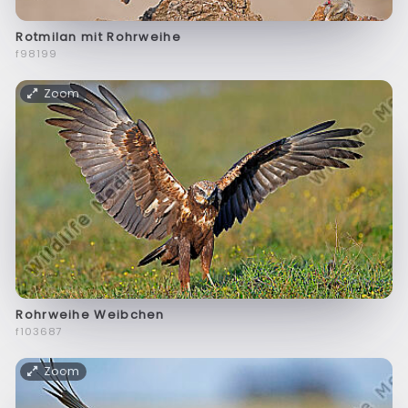
Rotmilan mit Rohrweihe
f98199
Zoom
Rohrweihe Weibchen
f103687
Zoom