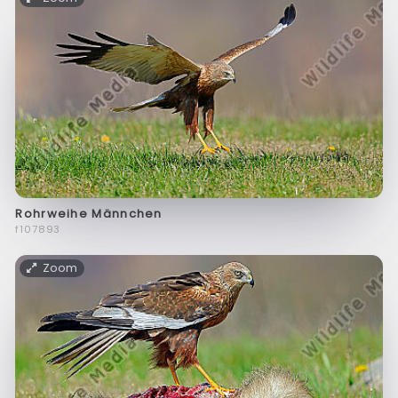
Rohrweihe Männchen
f107893
Zoom