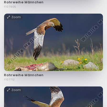
Rohrweihe Männchen
f107905
Zoom
Rohrweihe Männchen
f107712
Zoom