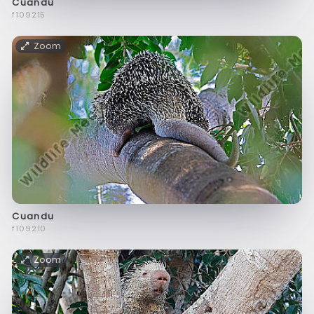
Cuandu
f109215
Zoom
Cuandu
f109210
Zoom