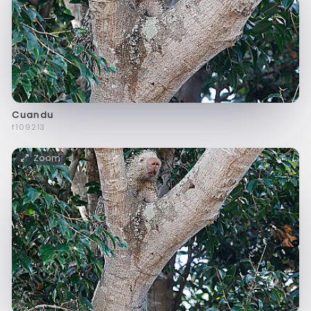
Cuandu
f109213
Zoom