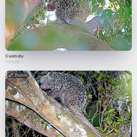
Cuandu
f109212
Zoom