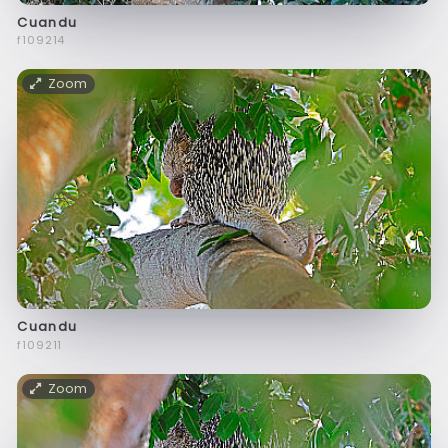
Cuandu
f109214
Zoom
Cuandu
f109211
Zoom