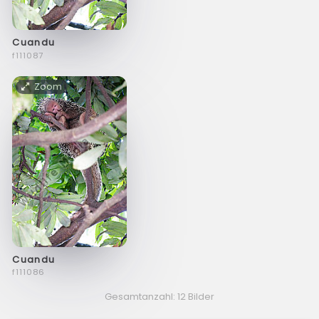
Cuandu
f111087
Zoom
Cuandu
f111086
Gesamtanzahl: 12 Bilder