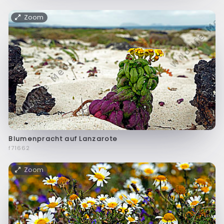
Zoom
Blumenpracht auf Lanzarote
f71662
Zoom