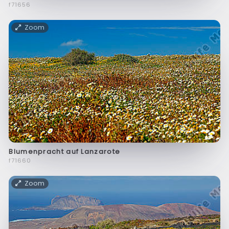
f71656
Zoom
Blumenpracht auf Lanzarote
f71660
Zoom