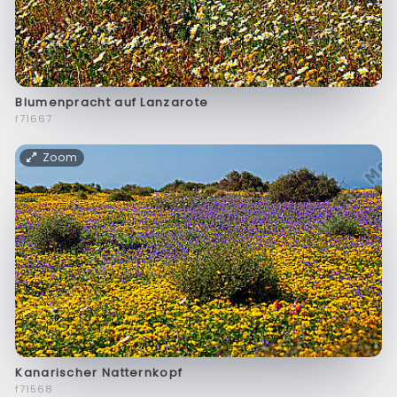
Blumenpracht auf Lanzarote
f71667
Zoom
Kanarischer Natternkopf
f71568