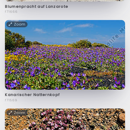
Blumenpracht auf Lanzarote
f71666
Zoom
Kanarischer Natternkopf
f71569
Zoom