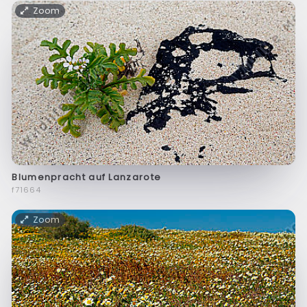
Zoom
Blumenpracht auf Lanzarote
f71664
Zoom