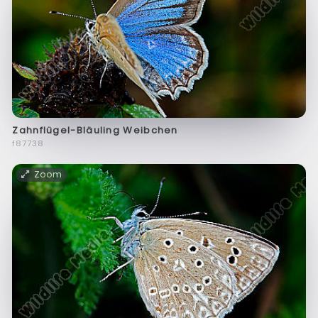
Zahnflügel-Bläuling Weibchen
f87738
Zoom