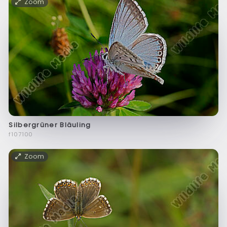
Zoom
Silbergrüner Bläuling
f107100
Zoom