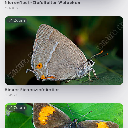
Nierenfleck-Zipfelfalter Weibchen
f54386
Zoom
Blauer Eichenzipfelfalter
f84522
Zoom