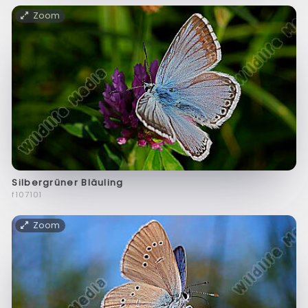
Zoom
Silbergrüner Bläuling
f107101
Zoom