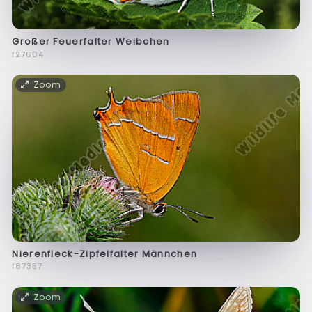
Großer Feuerfalter Weibchen
f27604
Zoom
Nierenfleck-Zipfelfalter Männchen
f87357
Zoom