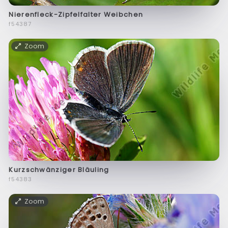
Nierenfleck-Zipfelfalter Weibchen
f54387
Zoom
Kurzschwänziger Bläuling
f54383
Zoom