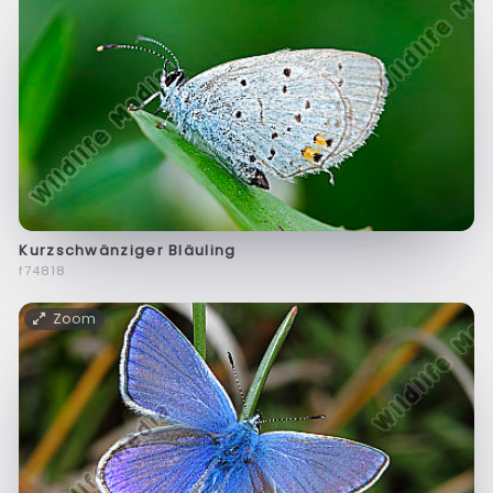
Kurzschwänziger Bläuling
f74818
Zoom