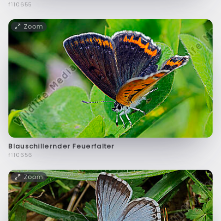
f110655
Zoom
Blauschillernder Feuerfalter
f110656
Zoom