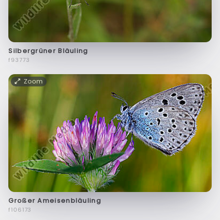
Silbergrüner Bläuling
f93773
Zoom
Großer Ameisenbläuling
f106173