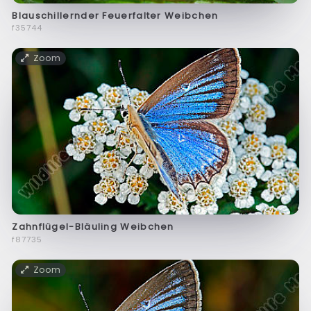
Blauschillernder Feuerfalter Weibchen
f35744
Zoom
Zahnflügel-Bläuling Weibchen
f87735
Zoom