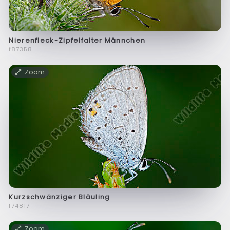
Nierenfleck-Zipfelfalter Männchen
f87358
Zoom
Kurzschwänziger Bläuling
f74817
Zoom