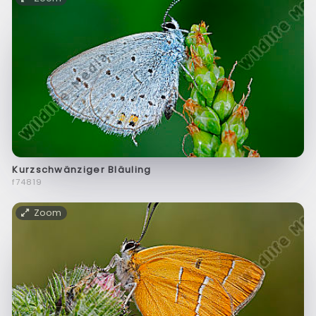
Kurzschwänziger Bläuling
f74819
Zoom