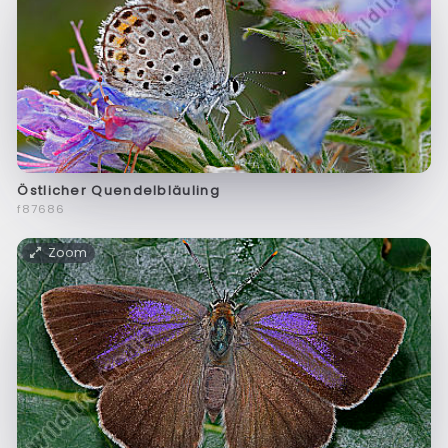
Östlicher Quendelbläuling
f87686
Zoom