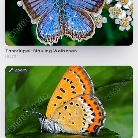
Zahnflügel-Bläuling Weibchen
f87734
Zoom