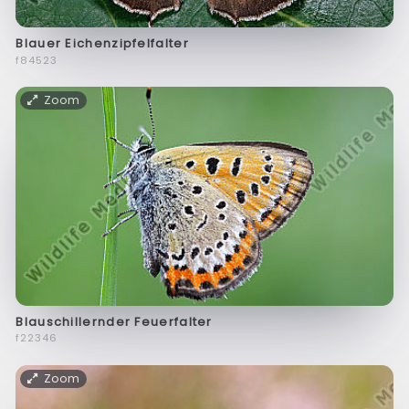
Blauer Eichenzipfelfalter
f84523
Zoom
Blauschillernder Feuerfalter
f22346
Zoom