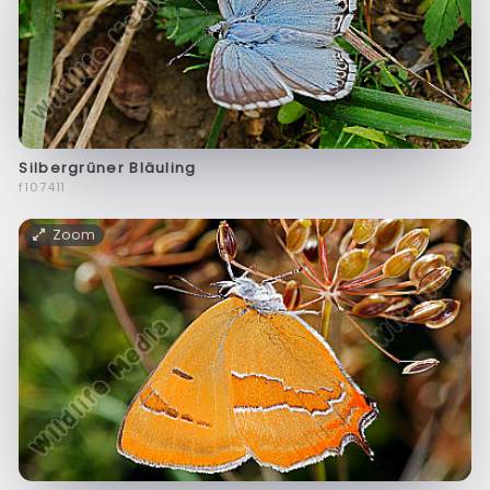
Silbergrüner Bläuling
f107411
Zoom