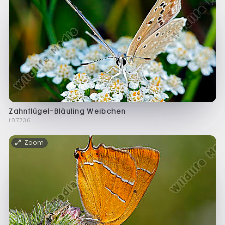
Zahnflügel-Bläuling Weibchen
f87736
Zoom