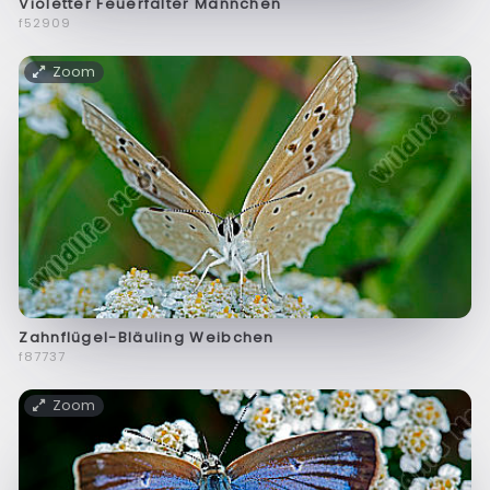
Violetter Feuerfalter Männchen
f52909
Zoom
Zahnflügel-Bläuling Weibchen
f87737
Zoom