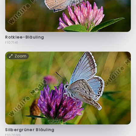
Rotklee-Bläuling
f107141
Zoom
Silbergrüner Bläuling
f107099