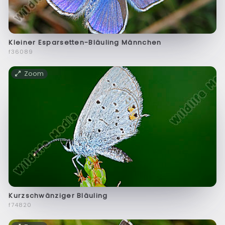
Kleiner Esparsetten-Bläuling Männchen
f36089
Zoom
Kurzschwänziger Bläuling
f74820