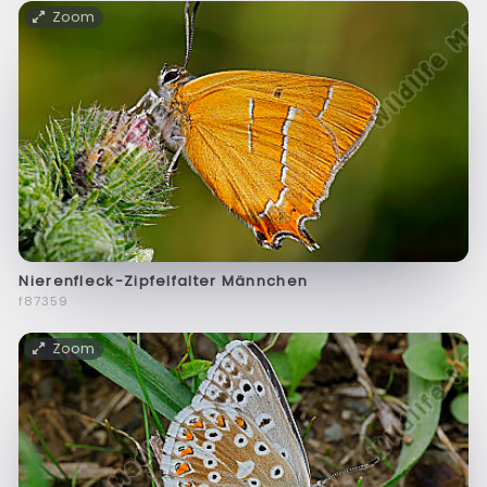
Zoom
Nierenfleck-Zipfelfalter Männchen
f87359
Zoom