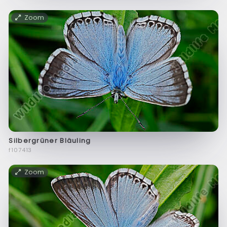
Zoom
Silbergrüner Bläuling
f107413
Zoom