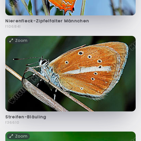
Nierenfleck-Zipfelfalter Männchen
f106841
Zoom
Streifen-Bläuling
f36610
Zoom