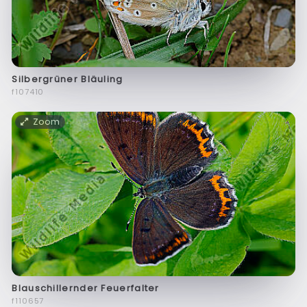
Silbergrüner Bläuling
f107410
Zoom
Blauschillernder Feuerfalter
f110657