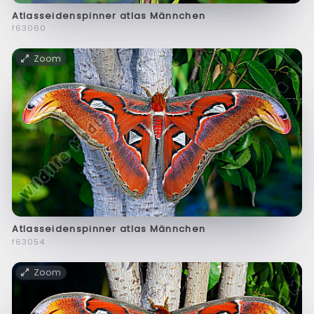
Atlasseidenspinner atlas Männchen
f63060
Zoom
Atlasseidenspinner atlas Männchen
f63054
Zoom