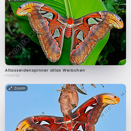
Atlasseidenspinner atlas Weibchen
f106523
Zoom