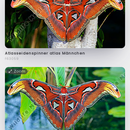
Atlasseidenspinner atlas Männchen
f63059
Zoom