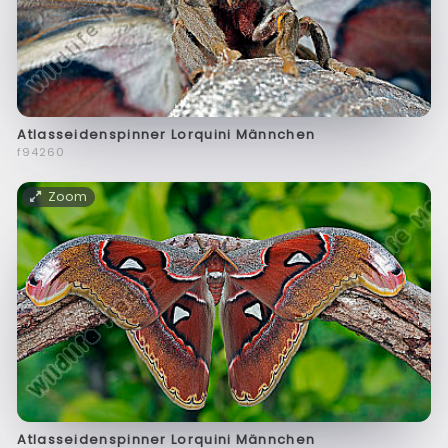
Atlasseidenspinner Lorquini Männchen
f94260
Zoom
Atlasseidenspinner Lorquini Männchen