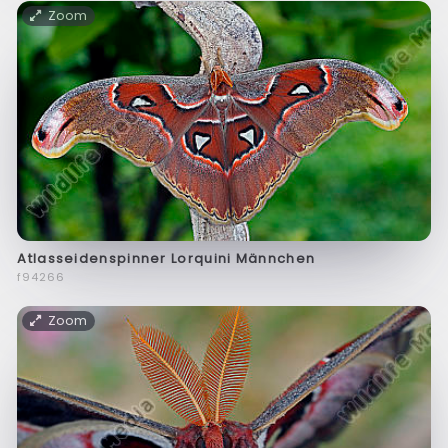
Zoom
Atlasseidenspinner Lorquini Männchen
f94266
Zoom