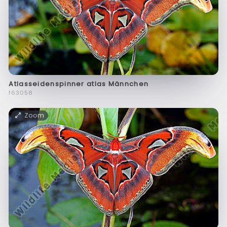
Atlasseidenspinner atlas Männchen
f63058
Zoom