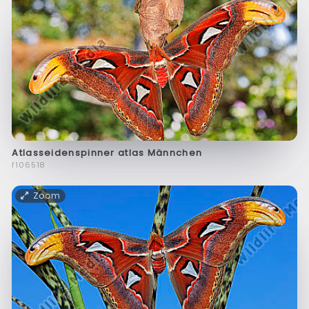
Atlasseidenspinner atlas Männchen
f106518
Zoom