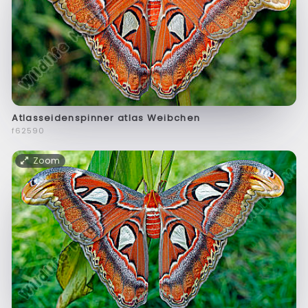
Atlasseidenspinner atlas Weibchen
f62590
Zoom