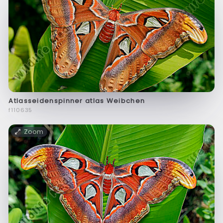
Atlasseidenspinner atlas Weibchen
f110635
Zoom