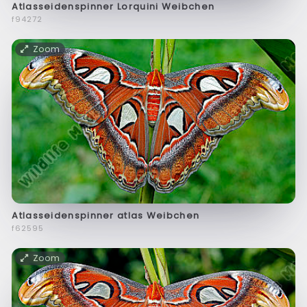
Atlasseidenspinner Lorquini Weibchen
f94272
Zoom
Atlasseidenspinner atlas Weibchen
f62595
Zoom