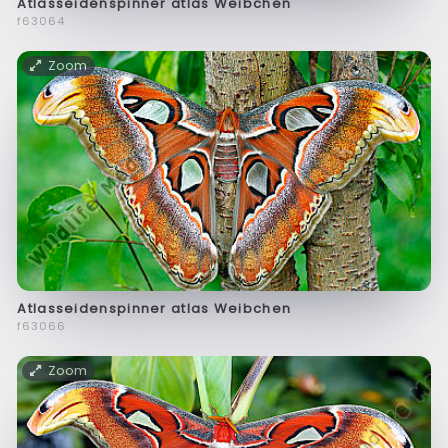
Atlasseidenspinner atlas Weibchen
f63064
Zoom
Atlasseidenspinner atlas Weibchen
f63066
Zoom