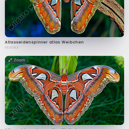
Atlasseidenspinner atlas Weibchen
f63063
Zoom