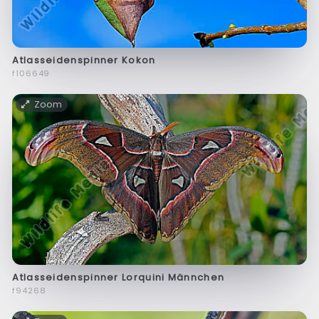
Atlasseidenspinner Kokon
f106649
Zoom
Atlasseidenspinner Lorquini Männchen
f94268