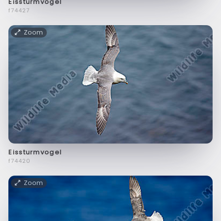
Eissturmvogel
f74427
Zoom
Eissturmvogel
f74420
Zoom