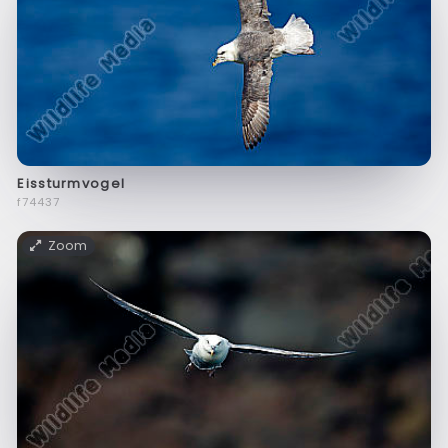
Eissturmvogel
f74437
Zoom