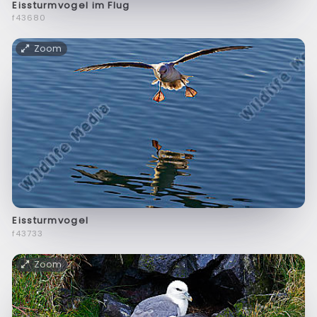
Eissturmvogel im Flug
f43680
Zoom
Eissturmvogel
f43733
Zoom