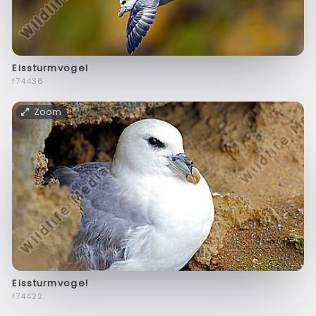
Eissturmvogel
f74436
Zoom
Eissturmvogel
f74422