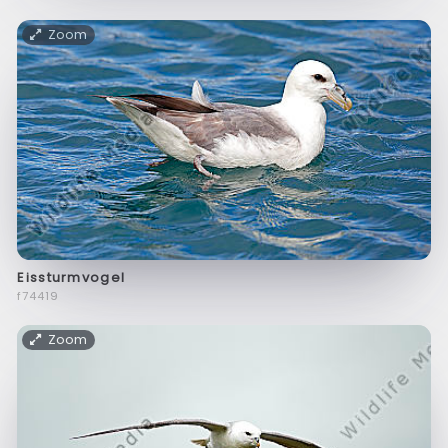
Zoom
Eissturmvogel
f74419
Zoom