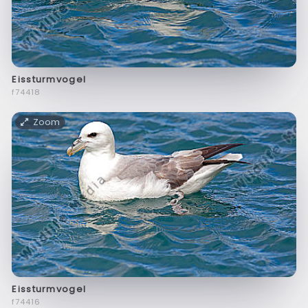
Eissturmvogel
f74418
Zoom
Eissturmvogel
f74416