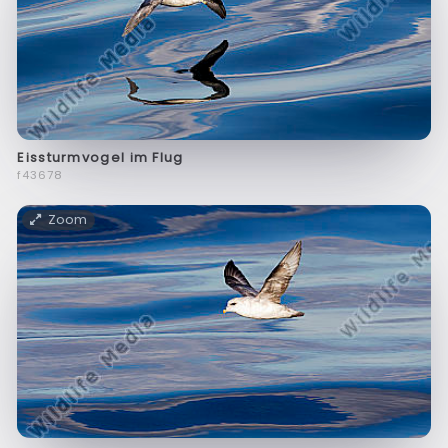
Eissturmvogel im Flug
f43678
Zoom