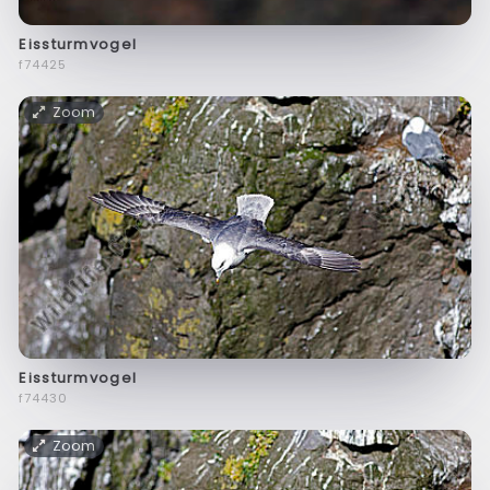
Eissturmvogel
f74425
Zoom
Eissturmvogel
f74430
Zoom