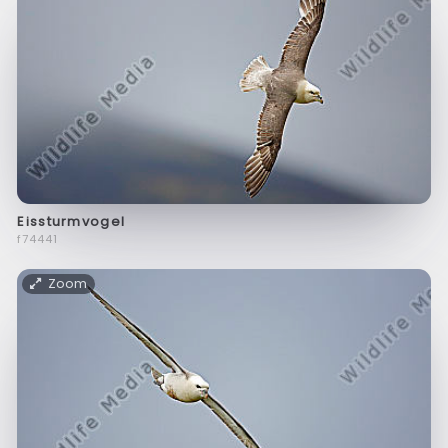
Eissturmvogel
f74441
Zoom