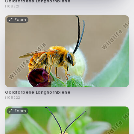
Goldfarbene Langhornbiene
f108221
Zoom
Goldfarbene Langhornbiene
f108222
Zoom