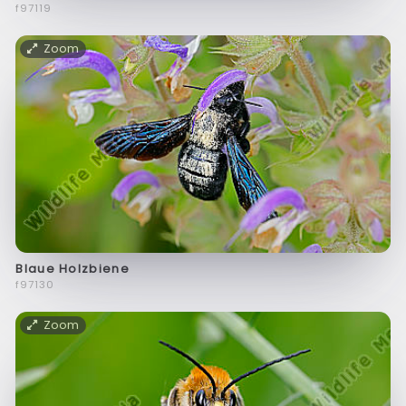
f97119
Zoom
Blaue Holzbiene
f97130
Zoom