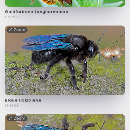
Goldfarbene Langhornbiene
f108220
Zoom
Blaue Holzbiene
f84593
Zoom