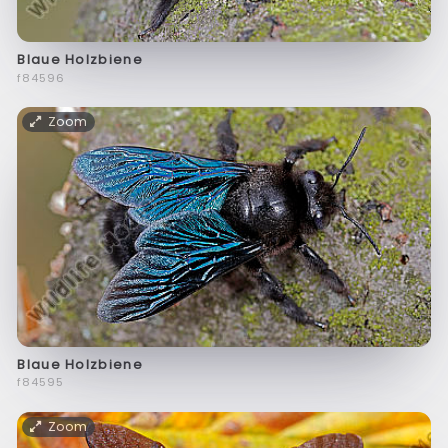
Blaue Holzbiene
f84596
Zoom
Blaue Holzbiene
f84595
Zoom