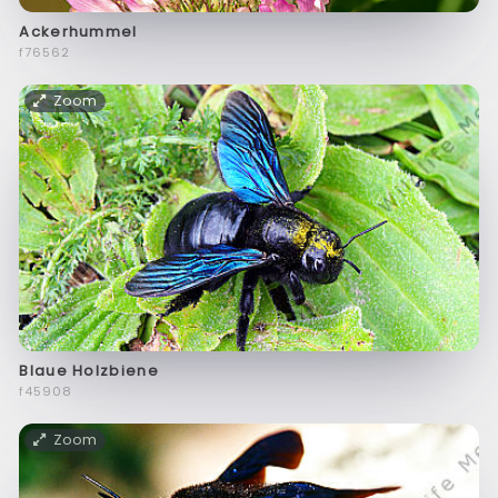
Ackerhummel
f76562
Zoom
Blaue Holzbiene
f45908
Zoom