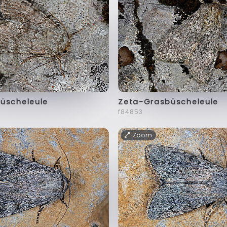
üscheleule
Zeta-Grasbüscheleule
f84853
Zoom