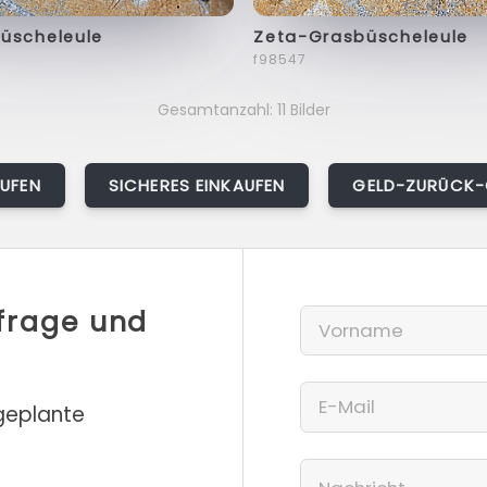
üscheleule
Zeta-Grasbüscheleule
f98547
Gesamtanzahl: 11 Bilder
AUFEN
SICHERES EINKAUFEN
GELD-ZURÜCK-
nfrage und
 geplante