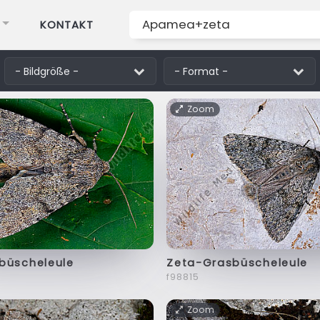
KONTAKT
Zoom
büscheleule
Zeta-Grasbüscheleule
f98815
Zoom