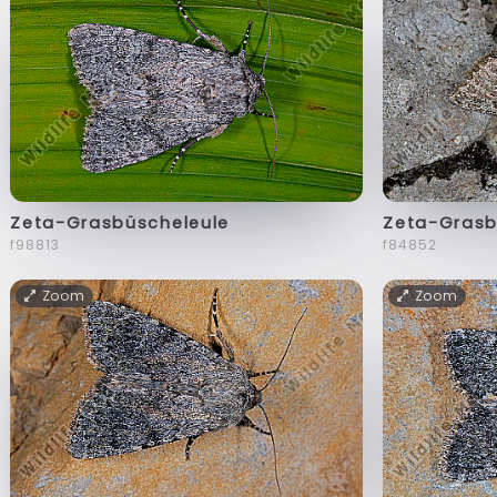
Zeta-Grasbüscheleule
Zeta-Grasb
f98813
f84852
Zoom
Zoom