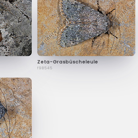
Zeta-Grasbüscheleule
f98545