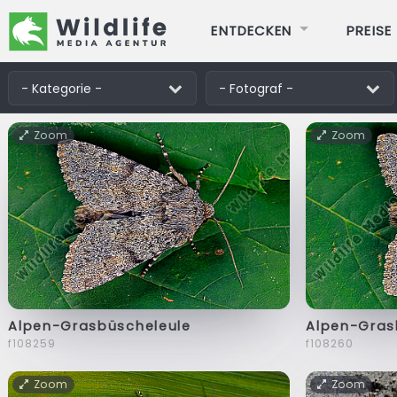
ENTDECKEN
PREISE
Zoom
Zoom
Alpen-Grasbüscheleule
Alpen-Gras
f108259
f108260
Zoom
Zoom