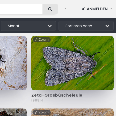
ANMELDEN
Zoom
Zeta-Grasbüscheleule
f98814
Zoom