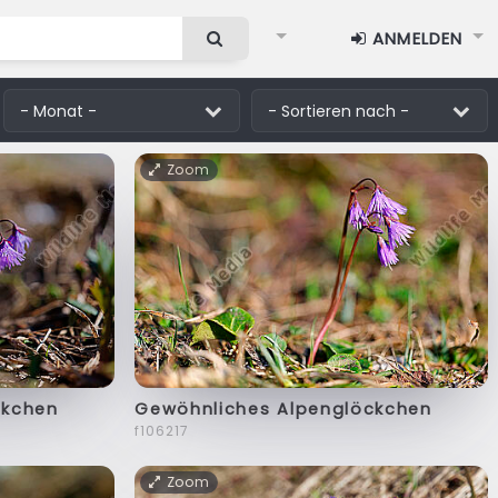
ANMELDEN
Zoom
ckchen
Gewöhnliches Alpenglöckchen
f106217
Zoom