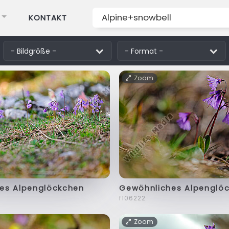
KONTAKT
Zoom
es Alpenglöckchen
Gewöhnliches Alpenglö
f106222
Zoom