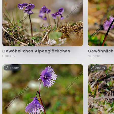
Gewöhnliches Alpenglöckchen
Gewöhnlich
f106215
f106216
Zoom
Zoom