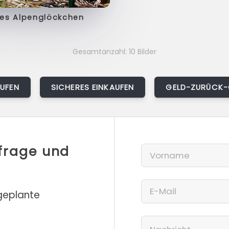
es Alpenglöckchen
Gesamtanzahl: 10 Bilder
AUFEN
SICHERES EINKAUFEN
GELD-ZURÜCK-
nfrage und
 geplante