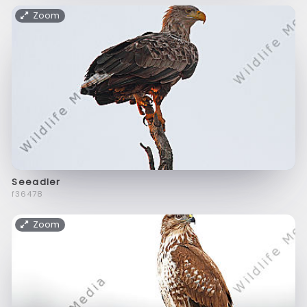
Zoom
Seeadler
f36478
Zoom