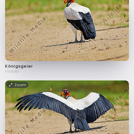
Königsgeier
f109167
Zoom