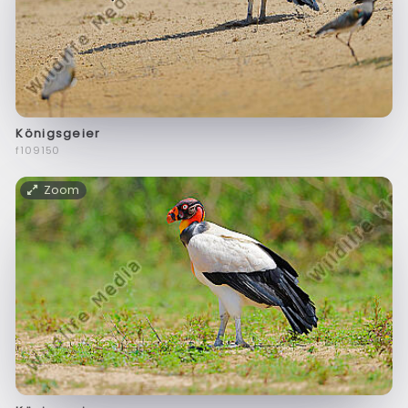
Königsgeier
f109150
Zoom