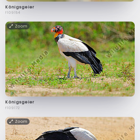
Königsgeier
f109154
Zoom
Königsgeier
f109172
Zoom