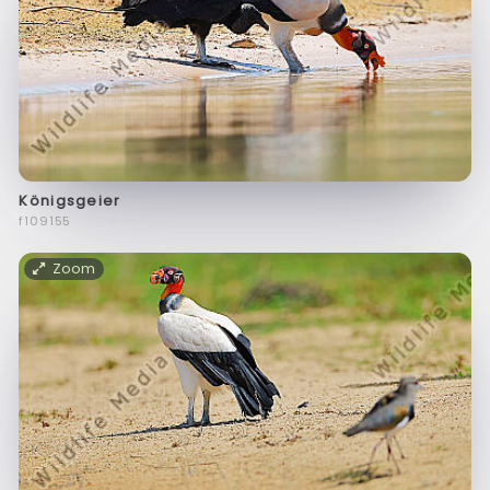
Königsgeier
f109155
Zoom