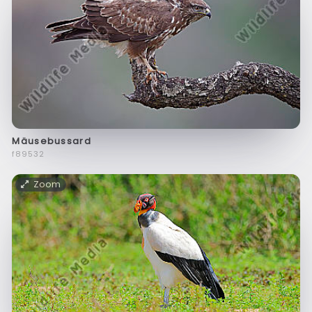
Mäusebussard
f89532
Zoom