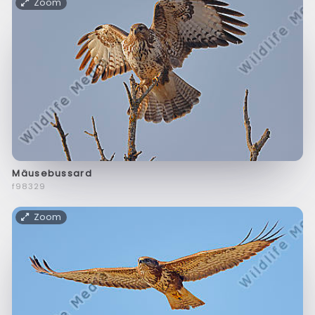
Zoom
Mäusebussard
f98329
Zoom