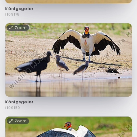
Königsgeier
f109175
Zoom
Königsgeier
f109159
Zoom