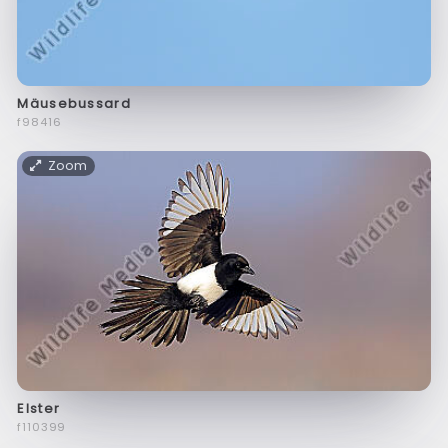
Mäusebussard
f98416
Zoom
Elster
f110399