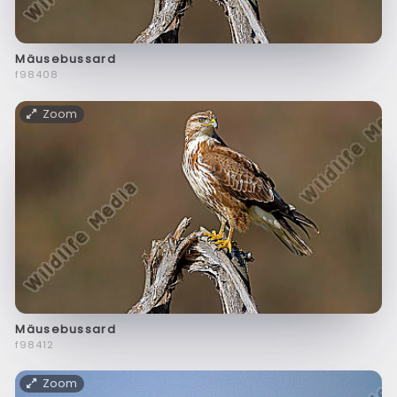
Mäusebussard
f98408
Zoom
Mäusebussard
f98412
Zoom