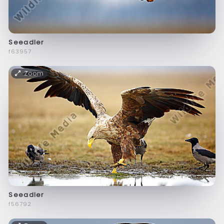
Seeadler
f63957
Zoom
Seeadler
f56792