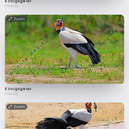
Königsgeier
f109171
Zoom
Königsgeier
f109173
Zoom