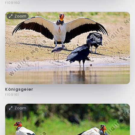
f109160
Zoom
Königsgeier
f109161
Zoom