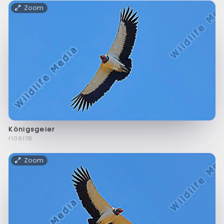
Zoom
Königsgeier
f109178
Zoom