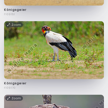
Königsgeier
f109151
Zoom
Königsgeier
f109170
Zoom