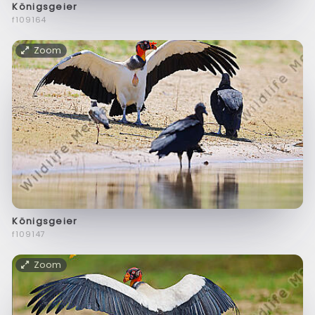
Königsgeier
f109164
Zoom
Königsgeier
f109147
Zoom