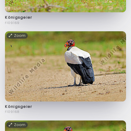
Königsgeier
f109169
Zoom
Königsgeier
f109168
Zoom