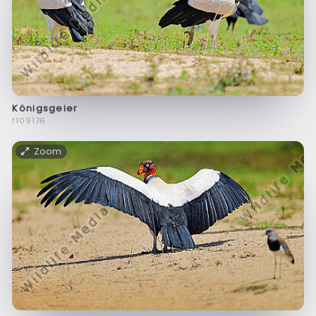
Königsgeier
f109176
Zoom