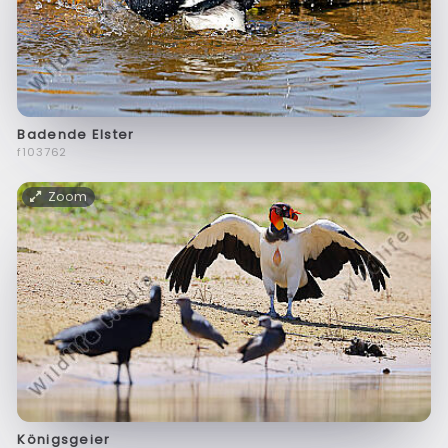
Badende Elster
f103762
Zoom
Königsgeier