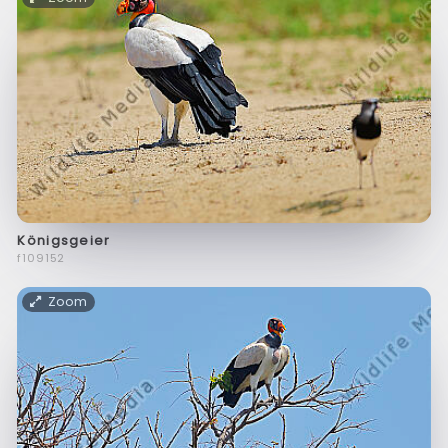
Königsgeier
f109152
Zoom