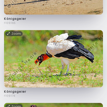
Königsgeier
f109165
Zoom
Königsgeier
f109174
Zoom