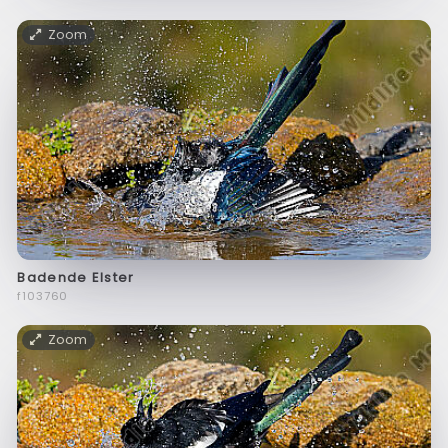
Zoom
Badende Elster
f103760
Zoom