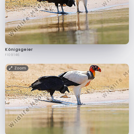
Königsgeier
f109146
Zoom