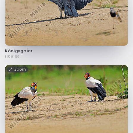
Königsgeier
f109166
Zoom