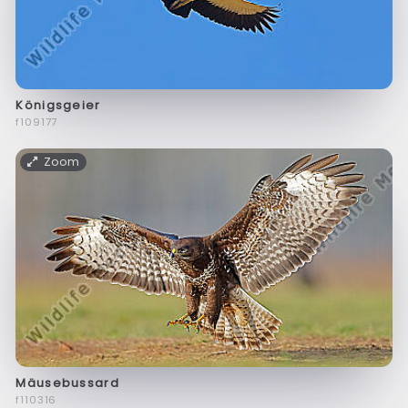
Königsgeier
f109177
Zoom
Mäusebussard
f110316