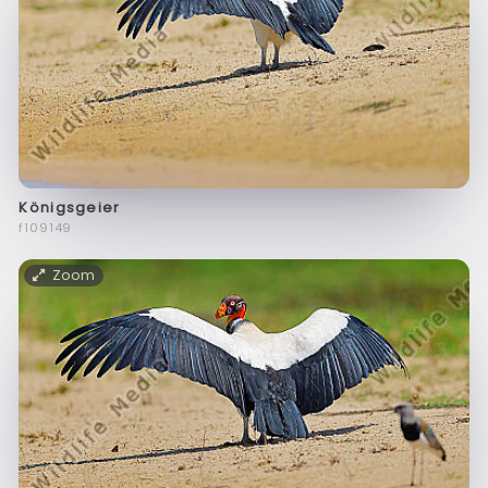
Königsgeier
f109149
Zoom