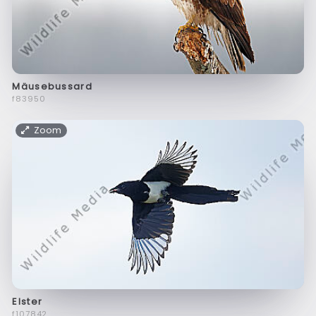
Mäusebussard
f83950
Zoom
Elster
f107842