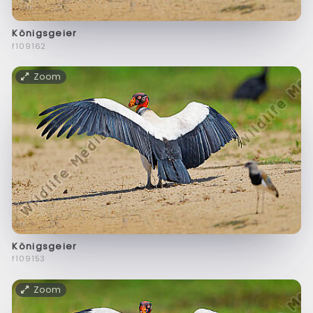
Königsgeier
f109162
Zoom
Königsgeier
f109153
Zoom