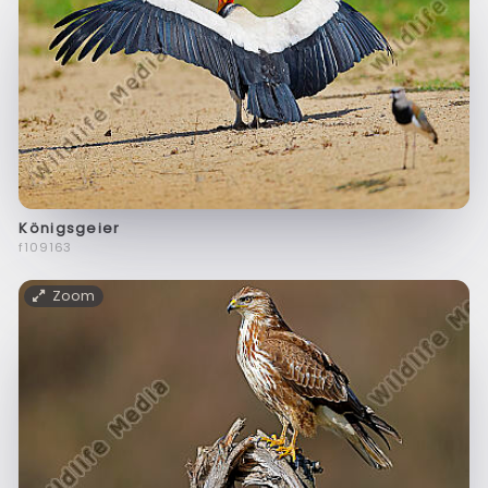
Königsgeier
f109163
Zoom