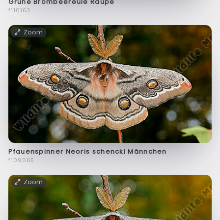
Grüne Brombeereule Raupe
f110163
Zoom
Pfauenspinner Neoris schencki Männchen
f109065
Zoom