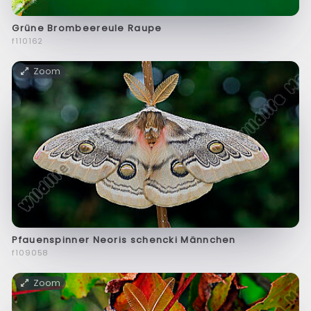
Grüne Brombeereule Raupe
f110162
Zoom
Pfauenspinner Neoris schencki Männchen
f109058
Zoom