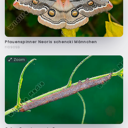
Pfauenspinner Neoris schencki Männchen
f109059
Zoom