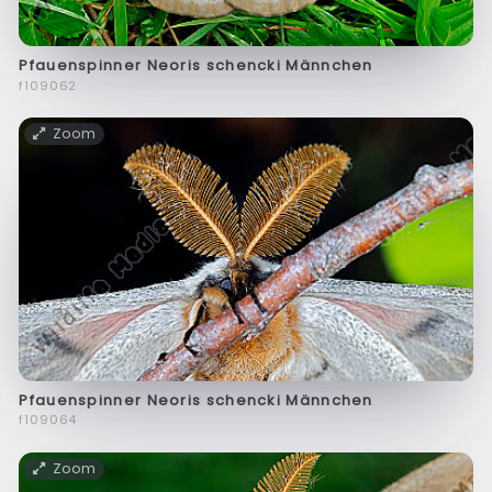
Pfauenspinner Neoris schencki Männchen
f109062
Zoom
Pfauenspinner Neoris schencki Männchen
f109064
Zoom