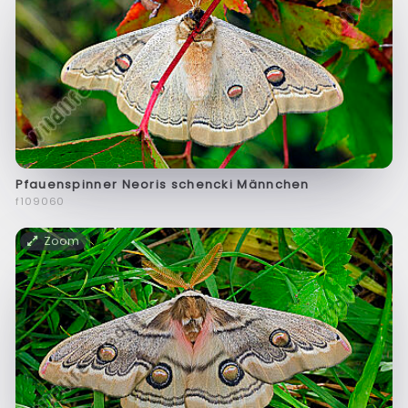
Pfauenspinner Neoris schencki Männchen
f109060
Zoom