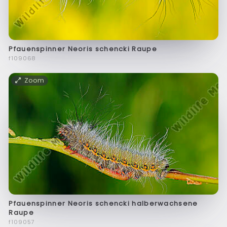
Pfauenspinner Neoris schencki Raupe
f109068
Zoom
Pfauenspinner Neoris schencki halberwachsene
Raupe
f109057