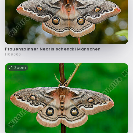
Pfauenspinner Neoris schencki Männchen
f109066
Zoom