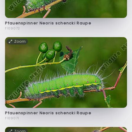
Pfauenspinner Neoris schencki Raupe
f109072
Zoom
Pfauenspinner Neoris schencki Raupe
f109071
Zoom