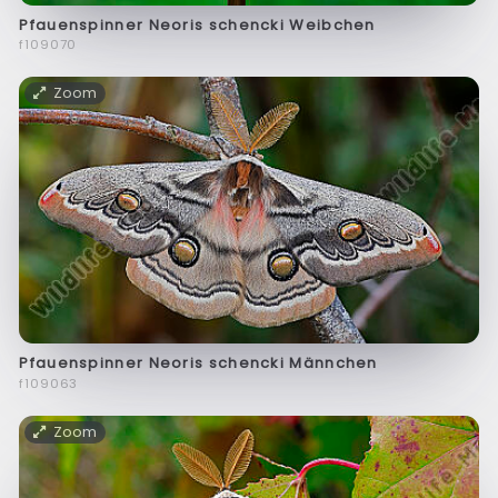
Pfauenspinner Neoris schencki Weibchen
f109070
Zoom
Pfauenspinner Neoris schencki Männchen
f109063
Zoom