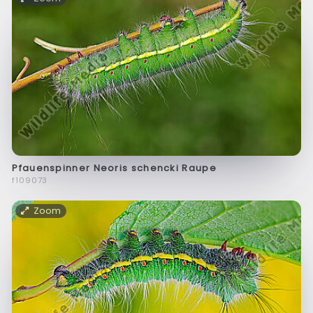
Pfauenspinner Neoris schencki Raupe
f109073
Zoom