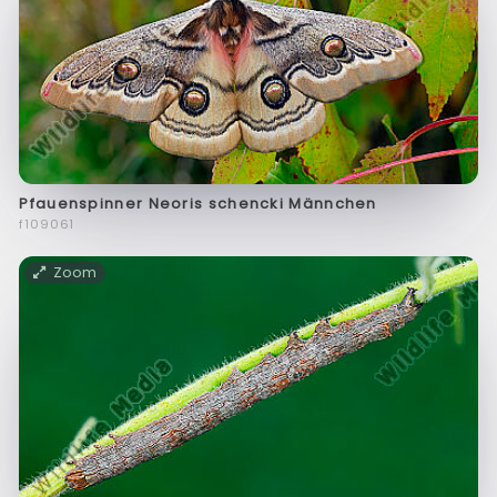
Pfauenspinner Neoris schencki Männchen
f109061
Zoom