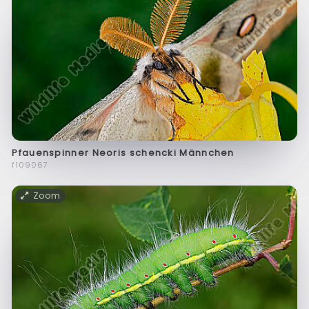
Pfauenspinner Neoris schencki Männchen
f109067
Zoom