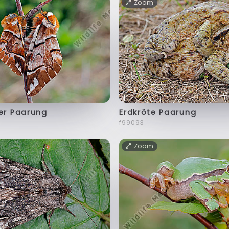
Zoom
er Paarung
Erdkröte Paarung
f99093
Zoom