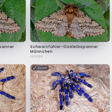
spanner
Schwarzfühler-Dickleibspanner
Männchen
f99099
Zoom