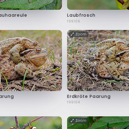
Rauhaareule
Laubfrosch
f99106
Zoom
aarung
Erdkröte Paarung
f99104
Zoom