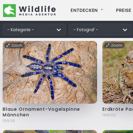
ENTDECKEN
PREISE
Zoom
Zoom
Blaue Ornament-Vogelspinne
Erdkröte P
Männchen
f99103
f99118