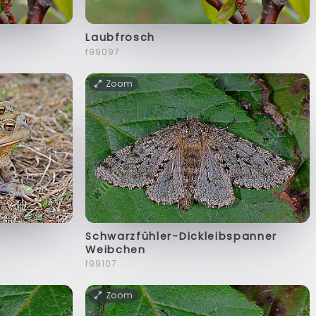
Laubfrosch
f99097
Zoom
Schwarzfühler-Dickleibspanner
Weibchen
f99107
Zoom