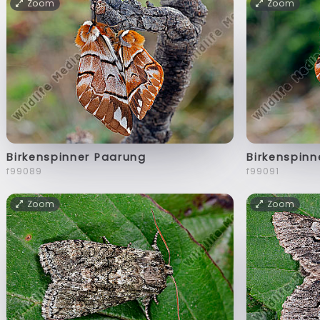
Zoom
Zoom
Birkenspinner Paarung
Birkenspinn
f99089
f99091
Zoom
Zoom