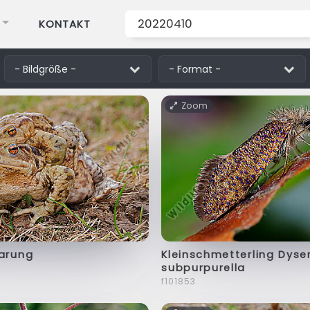
KONTAKT
Zoom
aarung
Kleinschmetterling Dyse
subpurpurella
f101853