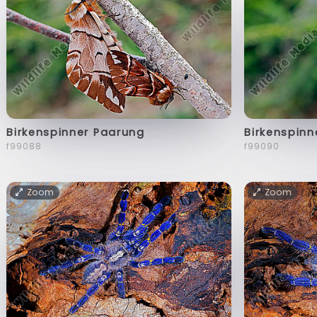
Birkenspinner Paarung
Birkenspinn
f99088
f99090
Zoom
Zoom