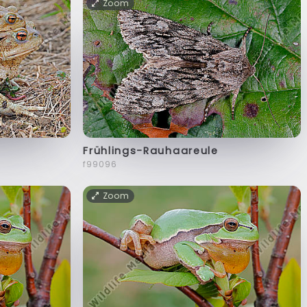
Zoom
Frühlings-Rauhaareule
f99096
Zoom