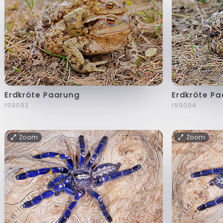
Erdkröte Paarung
Erdkröte P
f99092
f99094
Zoom
Zoom