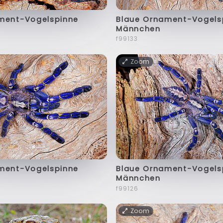
ment-Vogelspinne
Blaue Ornament-Vogels
Männchen
f99133
Zoom
ment-Vogelspinne
Blaue Ornament-Vogels
Männchen
f99126
Zoom