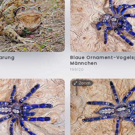
aarung
Blaue Ornament-Vogels
Männchen
f99120
Zoom