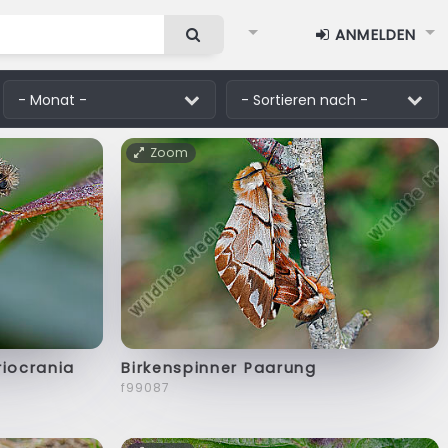
ANMELDEN
Zoom
riocrania
Birkenspinner Paarung
f99087