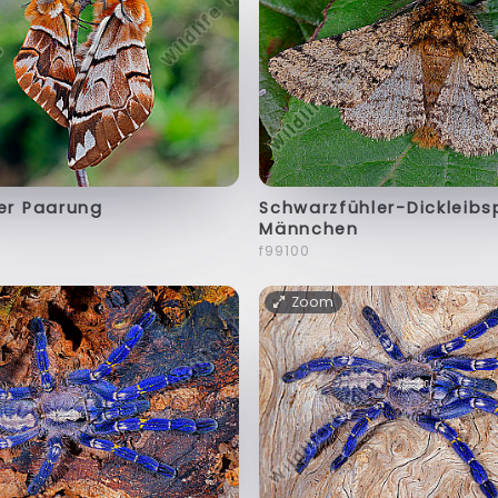
er Paarung
Schwarzfühler-Dickleib
Männchen
f99100
Zoom