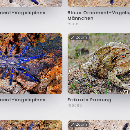
ment-Vogelspinne
Blaue Ornament-Vogels
Männchen
f99119
Zoom
ment-Vogelspinne
Erdkröte Paarung
f99095
Zoom