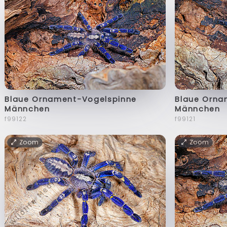
Blaue Ornament-Vogelspinne
Blaue Orna
Männchen
Männchen
f99122
f99121
Zoom
Zoom