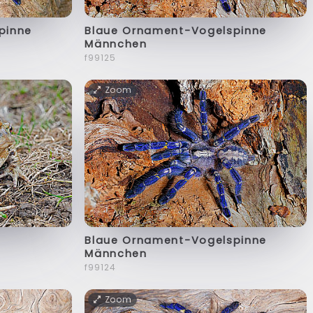
pinne
Blaue Ornament-Vogelspinne
Männchen
f99125
Zoom
Blaue Ornament-Vogelspinne
Männchen
f99124
Zoom