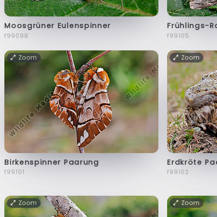
Moosgrüner Eulenspinner
Frühlings-
f99098
f99105
Zoom
Zoom
Birkenspinner Paarung
Erdkröte P
f99101
f99102
Zoom
Zoom