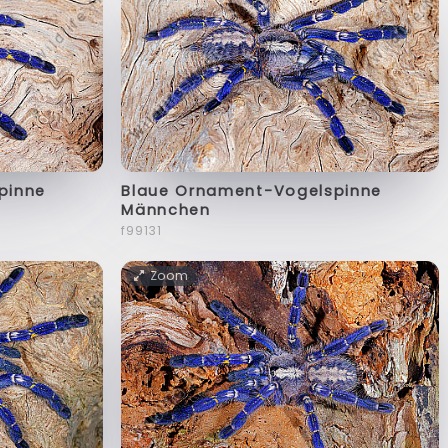
pinne
Blaue Ornament-Vogelspinne
Männchen
f99131
Zoom