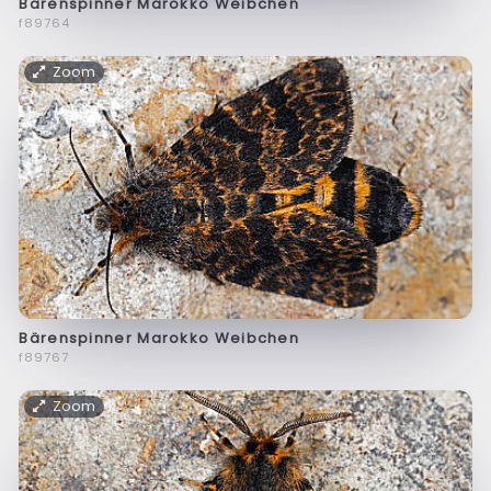
Bärenspinner Marokko Weibchen
f89764
Zoom
Bärenspinner Marokko Weibchen
f89767
Zoom