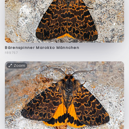
Bärenspinner Marokko Männchen
f89757
Zoom