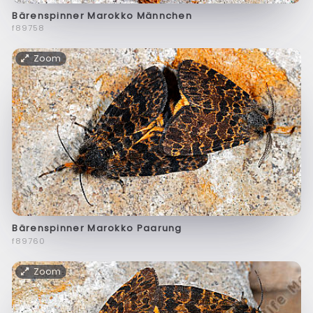
Bärenspinner Marokko Männchen
f89758
Zoom
Bärenspinner Marokko Paarung
f89760
Zoom