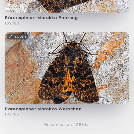
Bärenspinner Marokko Paarung
f89763
Zoom
Bärenspinner Marokko Weibchen
f89765
Gesamtanzahl: 12 Bilder