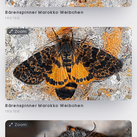
Bärenspinner Marokko Weibchen
f89766
Zoom
Bärenspinner Marokko Weibchen
f89768
Zoom