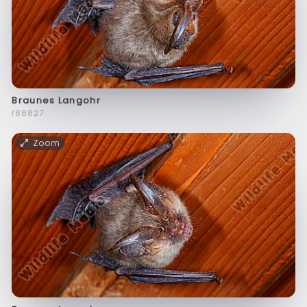
Braunes Langohr
f88827
Zoom