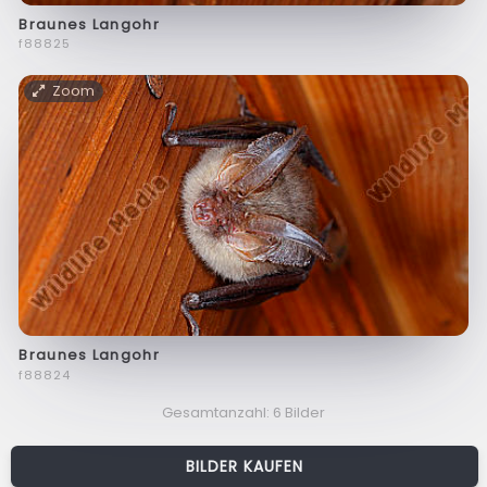
Braunes Langohr
f88825
Zoom
Braunes Langohr
f88824
Gesamtanzahl: 6 Bilder
BILDER KAUFEN