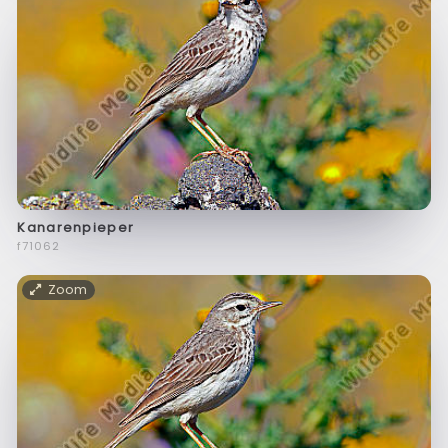
Kanarenpieper
f71062
Zoom