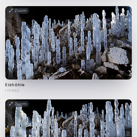
Zoom
Eishöhle
f70982
Zoom