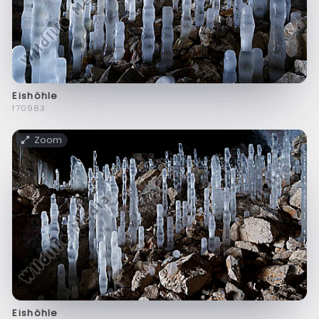
Eishöhle
f70983
Zoom
Eishöhle