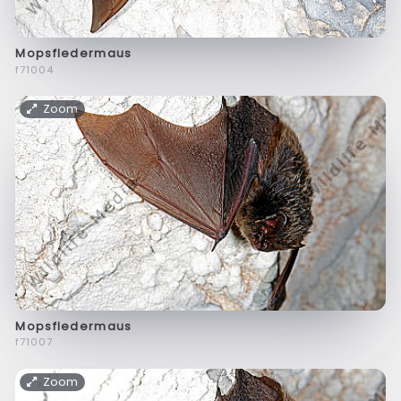
Mopsfledermaus
f71004
Zoom
Mopsfledermaus
f71007
Zoom