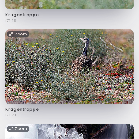
Kragentrappe
f71119
Zoom
Kragentrappe
f71121
Zoom