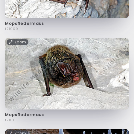
Mopsfledermaus
f71009
Zoom
Mopsfledermaus
f71011
Zoom