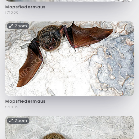
Mopsfledermaus
f71000
Zoom
Mopsfledermaus
f71005
Zoom