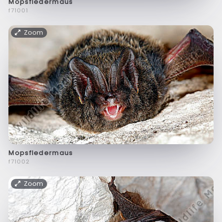
Mopsfledermaus
f71001
Zoom
Mopsfledermaus
f71002
Zoom