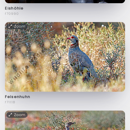
Eishöhle
f70990
Zoom
Felsenhuhn
f71118
Zoom