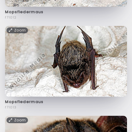
Mopsfledermaus
f71012
Zoom
Mopsfledermaus
f71013
Zoom