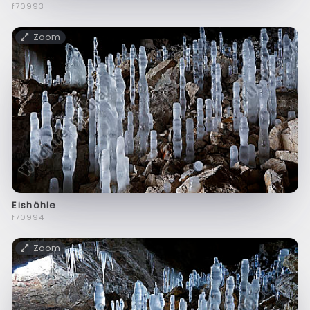
f70993
Zoom
Eishöhle
f70994
Zoom