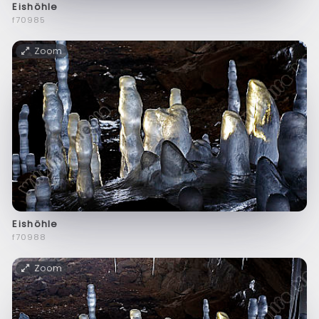
Eishöhle
f70985
Zoom
Eishöhle
f70988
Zoom