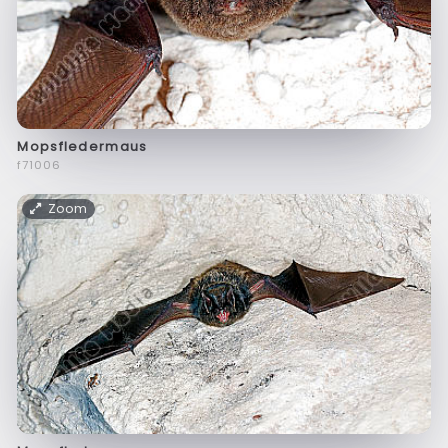
Mopsfledermaus
f71006
Zoom