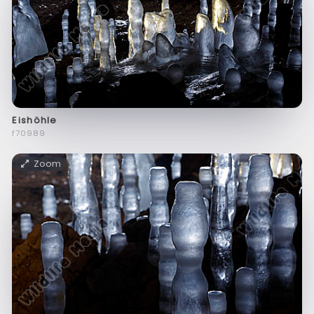
Eishöhle
f70989
Zoom