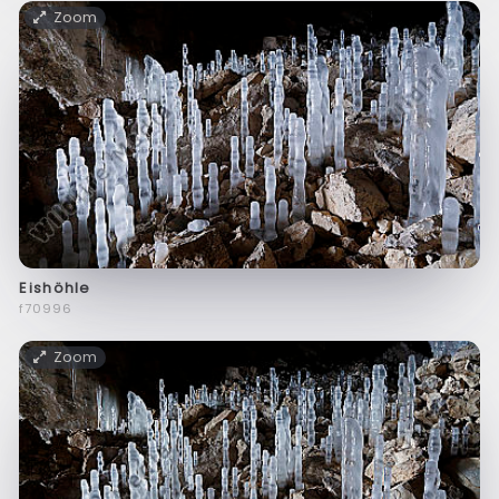
Zoom
Eishöhle
f70996
Zoom