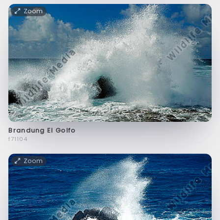
Zoom
Brandung El Golfo
f71104
Zoom