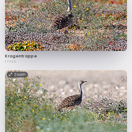
Kragentrappe
f71120
Zoom