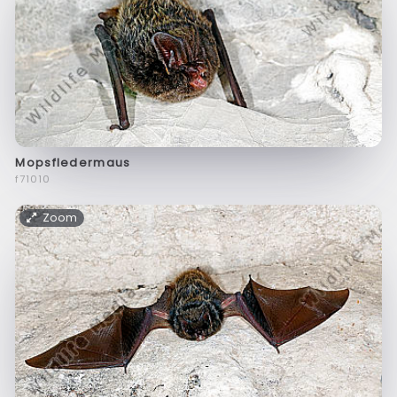
Mopsfledermaus
f71010
Zoom