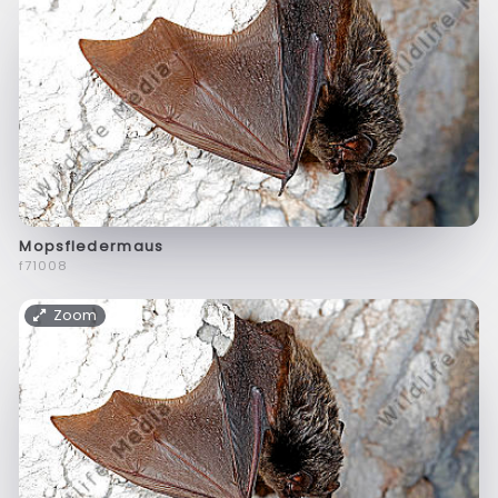
Mopsfledermaus
f71008
Zoom