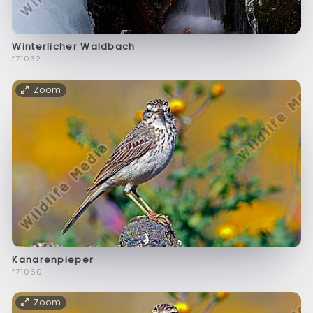
Winterlicher Waldbach
f71032
Zoom
Kanarenpieper
f71060
Zoom