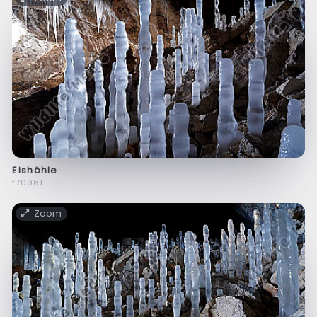
Eishöhle
f70981
Zoom