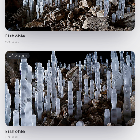
Eishöhle
f70997
Zoom
Eishöhle
f70995