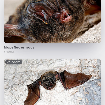
Mopsfledermaus
f71003
Zoom