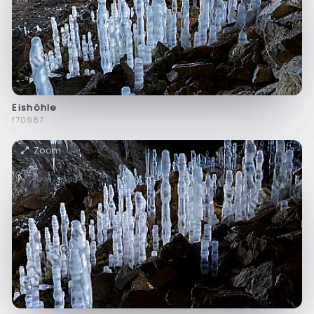
Eishöhle
f70987
Zoom