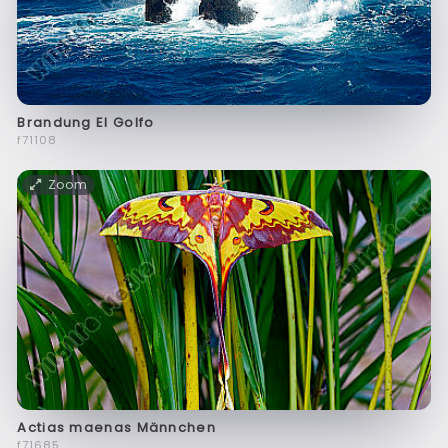
Brandung El Golfo
f71108
Zoom
Actias maenas Männchen
f71685