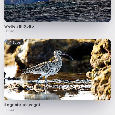
Wellen El Golfo
f71140
Zoom
Regenbrachvogel
f71122