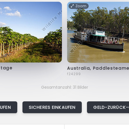
Zoom
ntage
Australia, Paddlesteame
f24299
Gesamtanzahl: 31 Bilder
AUFEN
SICHERES EINKAUFEN
GELD-ZURÜCK-