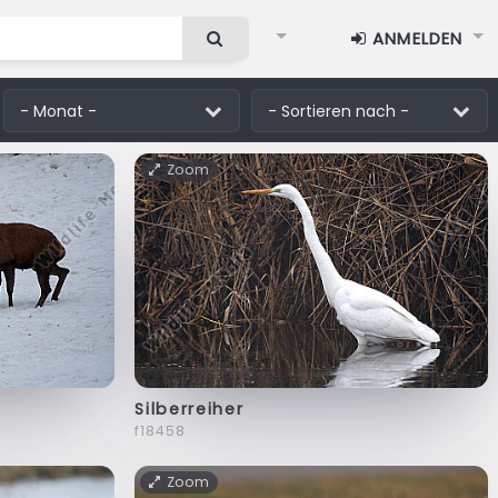
ANMELDEN
Zoom
Silberreiher
f18458
Zoom