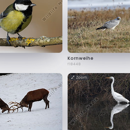
Kornweihe
f18448
Zoom