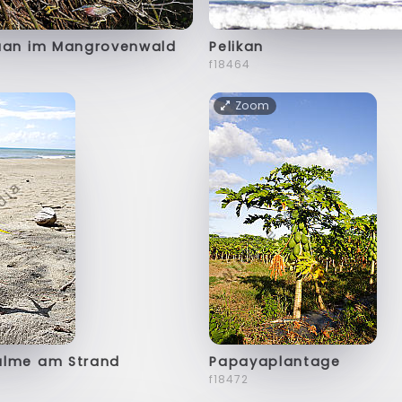
uan im Mangrovenwald
Pelikan
f18464
Zoom
alme am Strand
Papayaplantage
f18472