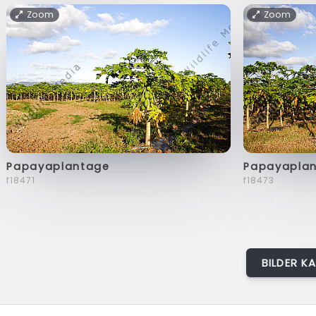
Zoom
Zoom
Papayaplantage
Papayapla
f18471
f18473
BILDER K