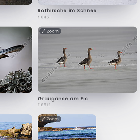
Rothirsche im Schnee
f18451
Zoom
Graugänse am Eis
f18512
Zoom