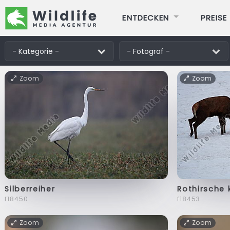
ENTDECKEN
PREISE
Zoom
Zoom
Silberreiher
Rothirsche
f18450
f18453
Zoom
Zoom