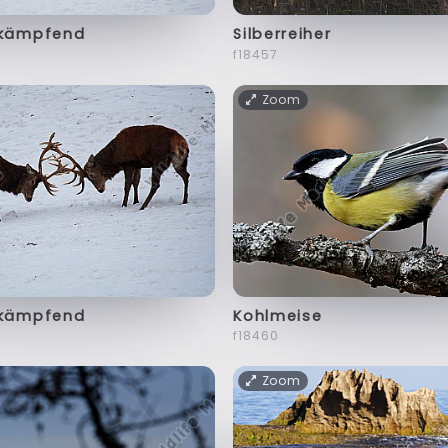
 kämpfend
Silberreiher
f18457
Zoom
 kämpfend
Kohlmeise
f18460
Zoom