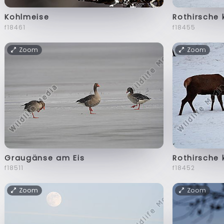
Kohlmeise
Rothirsche
f18461
f18455
Zoom
Zoom
Graugänse am Eis
Rothirsche
f18511
f18452
Zoom
Zoom