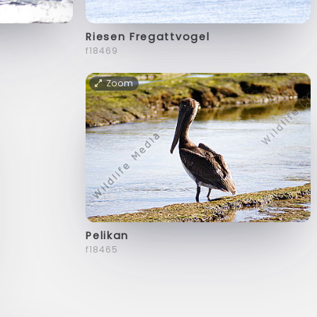
Riesen Fregattvogel
f18469
Zoom
Pelikan
f18465