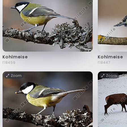
Kohlmeise
Kohlmeise
f18459
f18447
Zoom
Zoom