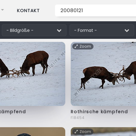
KONTAKT
Zoom
 kämpfend
Rothirsche kämpfend
f18454
Zoom