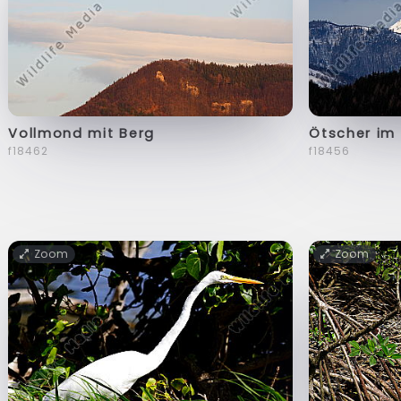
Vollmond mit Berg
Ötscher im 
f18462
f18456
Zoom
Zoom