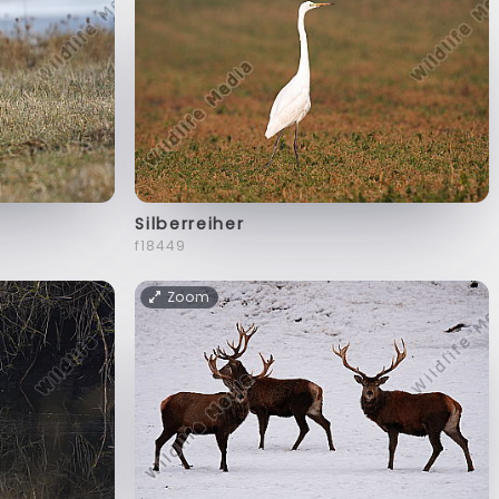
Silberreiher
f18449
Zoom