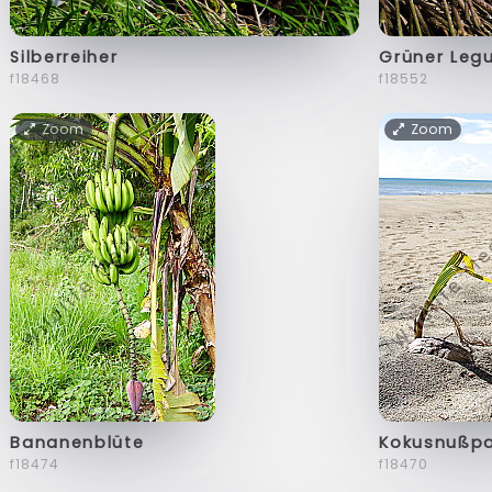
Silberreiher
Grüner Leg
f18468
f18552
Zoom
Zoom
Bananenblüte
Kokusnußp
f18474
f18470