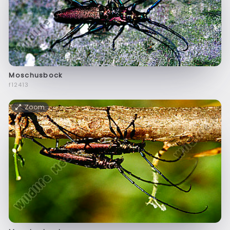
Moschusbock
f12413
Zoom