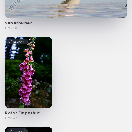
Silberreiher
f12526
Zoom
Roter Fingerhut
f12347
Zoom