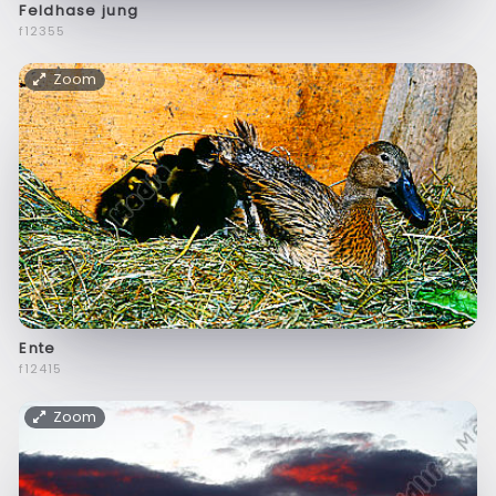
Feldhase jung
f12355
Zoom
Ente
f12415
Zoom