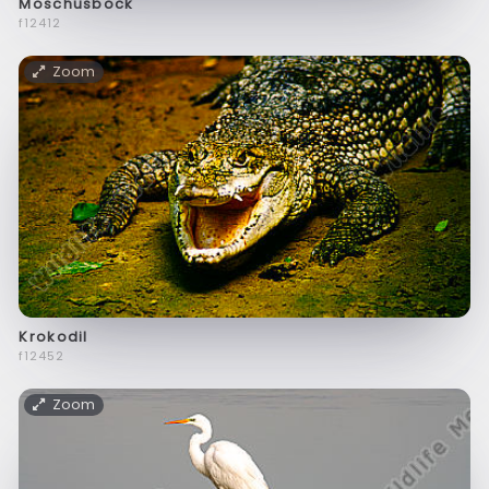
Moschusbock
f12412
Zoom
Krokodil
f12452
Zoom