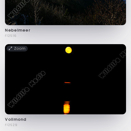
Nebelmeer
f12516
Zoom
Vollmond
f12529