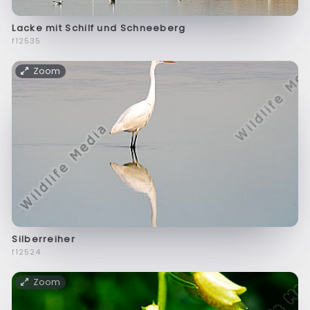
Lacke mit Schilf und Schneeberg
f12535
Zoom
Silberreiher
f12524
Zoom