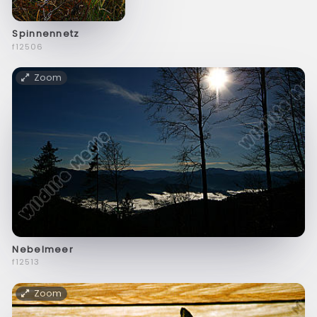
Spinnennetz
f12506
Zoom
Nebelmeer
f12513
Zoom