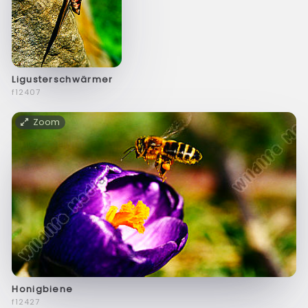
Ligusterschwärmer
f12407
Zoom
Honigbiene
f12427