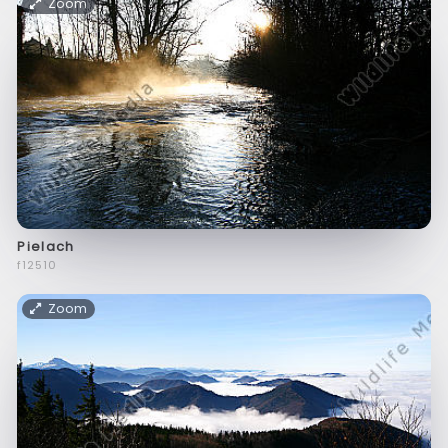
Zoom
Pielach
f12510
Zoom