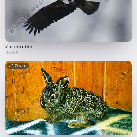
Kaiseradler
f12500
Zoom