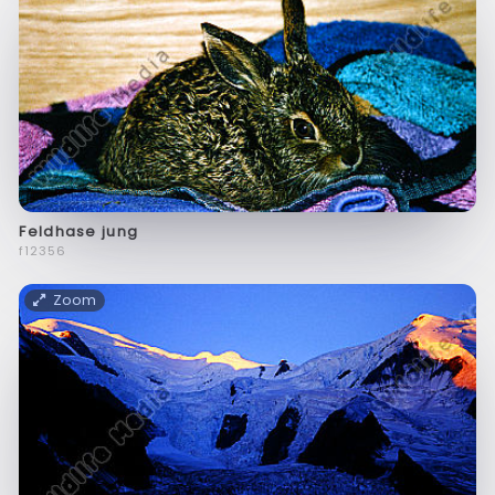
Feldhase jung
f12356
Zoom