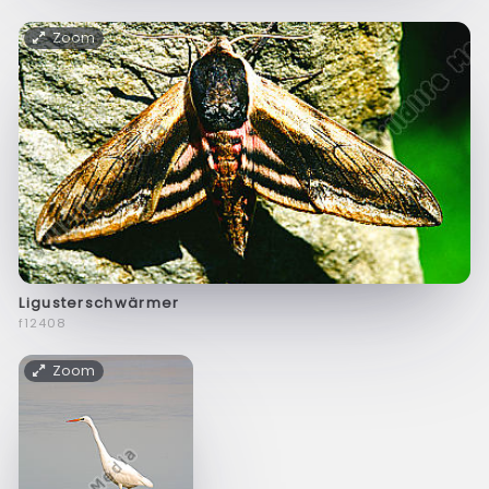
Zoom
Ligusterschwärmer
f12408
Zoom