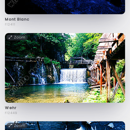
Mont Blanc
f12411
Zoom
Wehr
f12449
Zoom