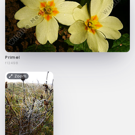
Primel
f12498
Zoom