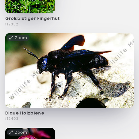
Großblütiger Fingerhut
f12352
Zoom
Blaue Holzbiene
f12403
Zoom