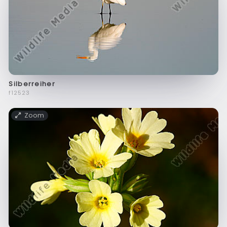
Silberreiher
f12523
Zoom