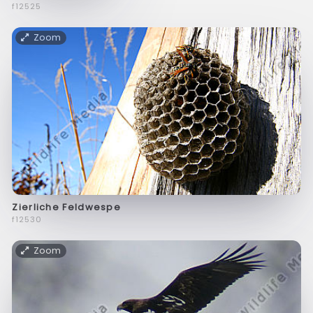
f12525
Zoom
Zierliche Feldwespe
f12530
Zoom