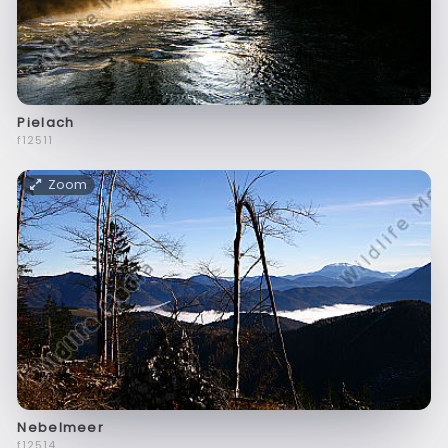
Pielach
f12511
Zoom
Nebelmeer
f12514