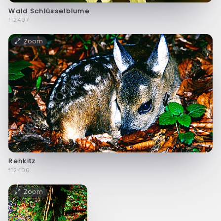
Wald Schlüsselblume
f12497
Zoom
Rehkitz
f12406
Zoom