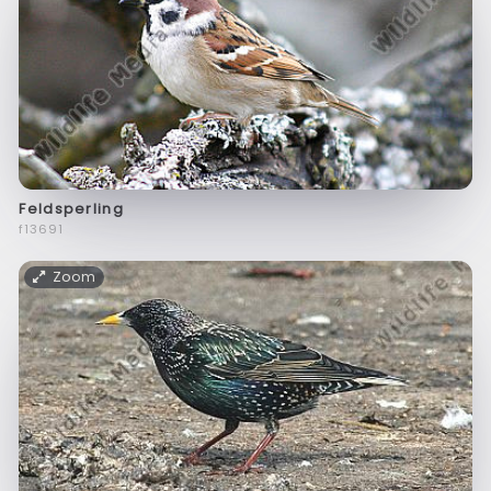
Feldsperling
f13691
Zoom