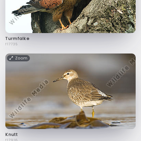
Turmfalke
f17735
Zoom
Knutt
f17916