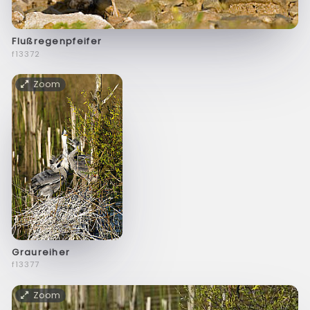
Flußregenpfeifer
f13372
Zoom
Graureiher
f13377
Zoom