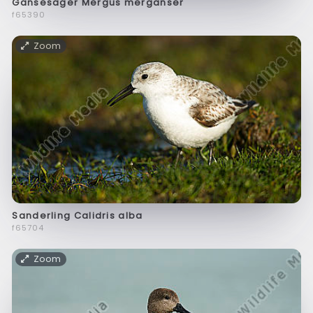
Gänsesäger Mergus merganser
f65390
Zoom
Sanderling Calidris alba
f65704
Zoom