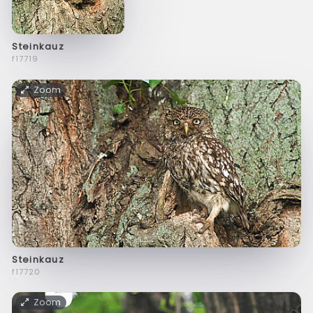
Steinkauz
f17719
Zoom
Steinkauz
f17720
Zoom