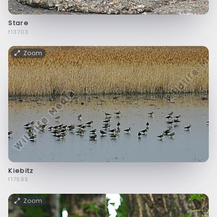
Stare
f13703
Zoom
Kiebitz
f17595
Zoom