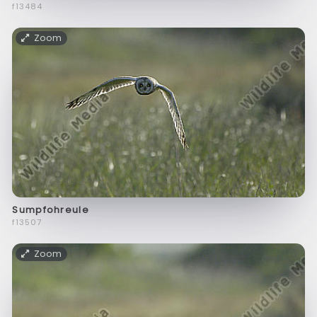
f13484
Zoom
Sumpfohreule
f13507
Zoom