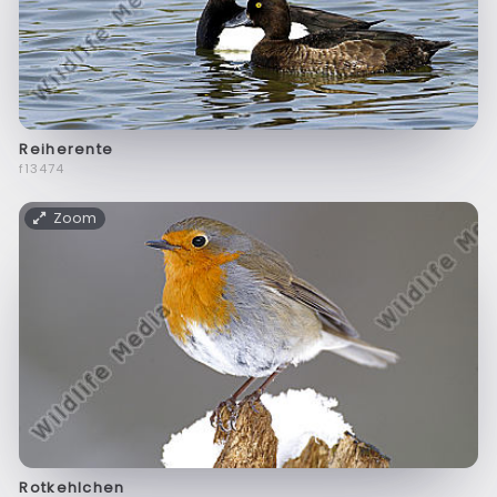
Reiherente
f13474
Zoom
Rotkehlchen