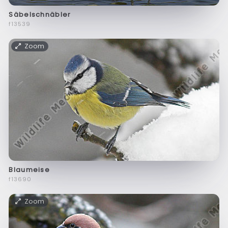
Säbelschnäbler
f13539
Zoom
Blaumeise
f13690
Zoom