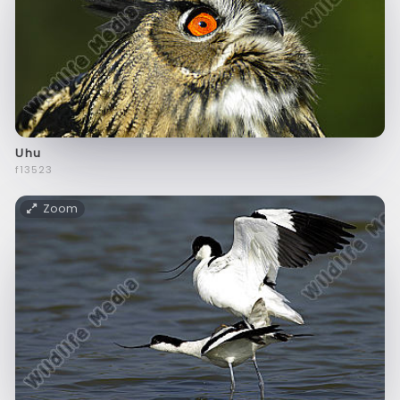
Uhu
f13523
Zoom