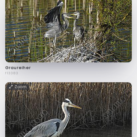
Graureiher
f13383
Zoom