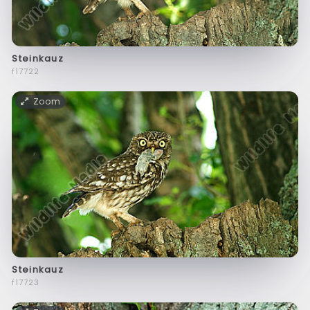
Steinkauz
f17722
Zoom
Steinkauz
f17723