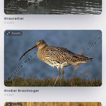
Graureiher
f13384
Zoom
Großer Brachvogel
f13387
Zoom