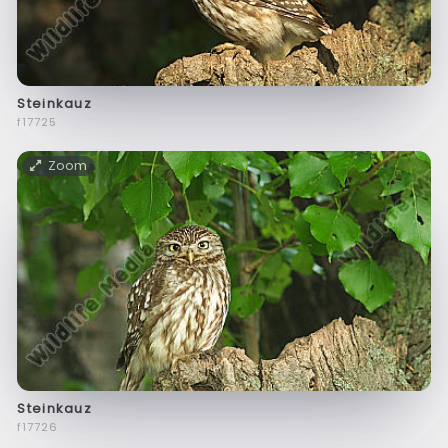
Steinkauz
f17725
Zoom
Steinkauz
f17726