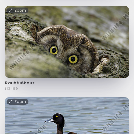
Zoom
Rauhfußkauz
f13469
Zoom