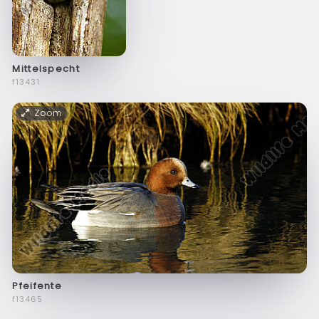
Mittelspecht
f13431
Zoom
Pfeifente
f13465