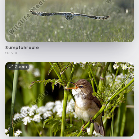
Sumpfohreule
f13508
Zoom