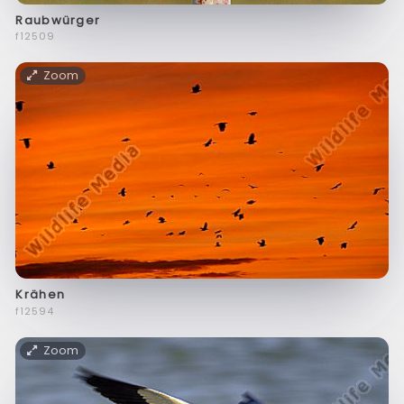
Raubwürger
f12509
Zoom
Krähen
f12594
Zoom