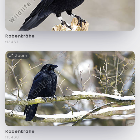
Rabenkrähe
f13467
Zoom
Rabenkrähe
f13468