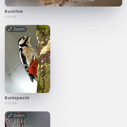
Buchfink
f13348
Zoom
Buntspecht
f13349
Zoom