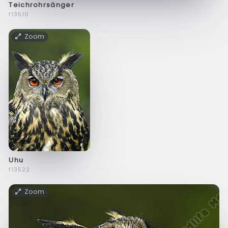
Teichrohrsänger
f13510
Zoom
Uhu
f13522
Zoom