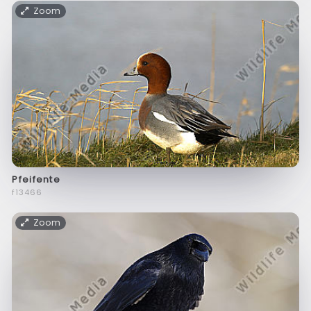
Zoom
Pfeifente
f13466
Zoom