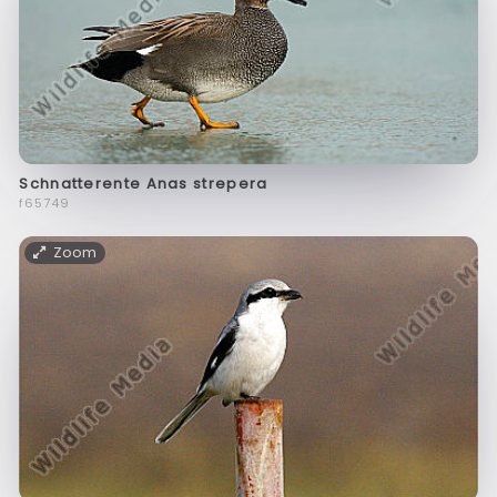
Schnatterente Anas strepera
f65749
Zoom