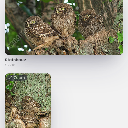
Steinkauz
f17718
Zoom