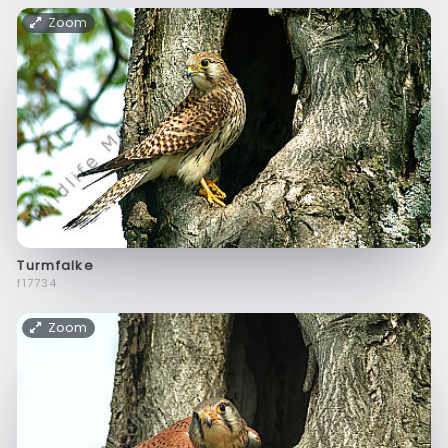
Zoom
Turmfalke
f17734
Zoom