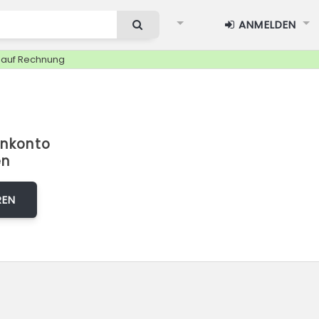
ANMELDEN
g auf Rechnung
nkonto
en
REN