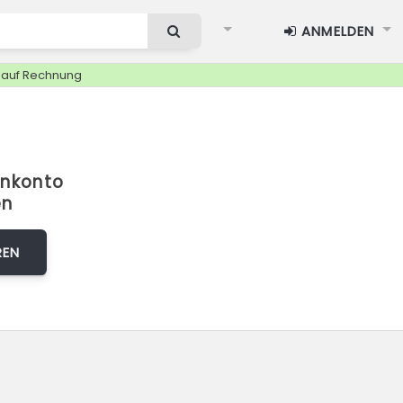
ANMELDEN
g auf Rechnung
nkonto
en
REN