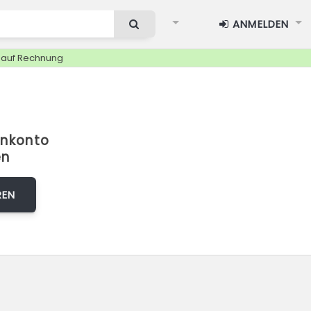
ANMELDEN
g auf Rechnung
nkonto
en
REN